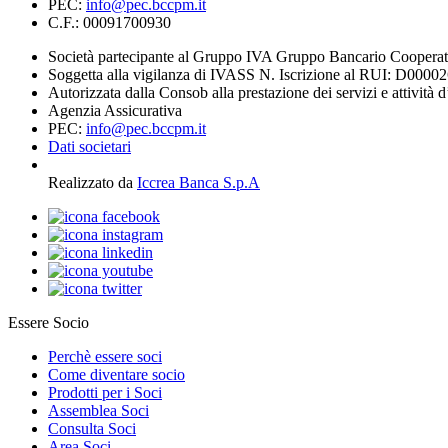
PEC:
info@pec.bccpm.it
C.F.: 00091700930
Società partecipante al Gruppo IVA Gruppo Bancario Coopera
Soggetta alla vigilanza di IVASS N. Iscrizione al RUI: D0000
Autorizzata dalla Consob alla prestazione dei servizi e attività 
Agenzia Assicurativa
PEC:
info@pec.bccpm.it
Dati societari
Realizzato da
Iccrea Banca S.p.A
Essere Socio
Perchè essere soci
Come diventare socio
Prodotti per i Soci
Assemblea Soci
Consulta Soci
Area Soci