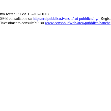
tivo Iccrea P. IVA 15240741007
26943 consultabile su
https://ruipubblico.ivass.it/rui-pubblica/ng/
- Regist
d’investimento consultabili su
www.consob.it/web/area-pubblica/banche