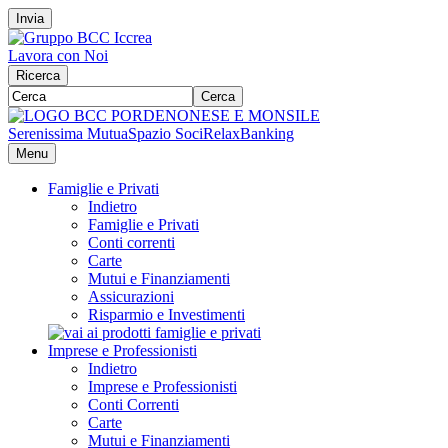
Invia
Lavora con Noi
Ricerca
Cerca
Serenissima Mutua
Spazio Soci
RelaxBanking
Menu
Famiglie e Privati
Indietro
Famiglie e Privati
Conti correnti
Carte
Mutui e Finanziamenti
Assicurazioni
Risparmio e Investimenti
Imprese e Professionisti
Indietro
Imprese e Professionisti
Conti Correnti
Carte
Mutui e Finanziamenti