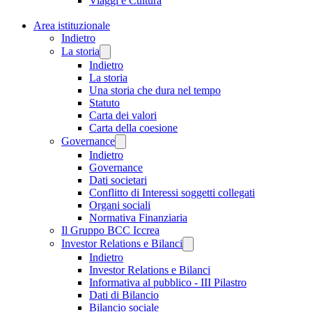
Viaggi e Cultura
Area istituzionale
Indietro
La storia
Indietro
La storia
Una storia che dura nel tempo
Statuto
Carta dei valori
Carta della coesione
Governance
Indietro
Governance
Dati societari
Conflitto di Interessi soggetti collegati
Organi sociali
Normativa Finanziaria
Il Gruppo BCC Iccrea
Investor Relations e Bilanci
Indietro
Investor Relations e Bilanci
Informativa al pubblico - III Pilastro
Dati di Bilancio
Bilancio sociale