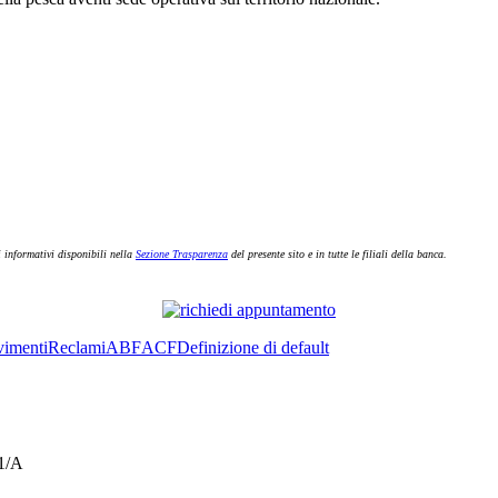
i informativi disponibili nella
Sezione Trasparenza
del presente sito e in tutte le filiali della banca.
imenti
Reclami
ABF
ACF
Definizione di default
21/A