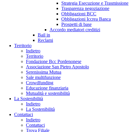
Strategia Esecuzione e Trasmissione
Trasparenza negoziazione
Obbligazioni BCC
Obbligazioni Iccrea Banca
Prospetti di base
Accordo mediatori creditizi
Bail in
Reclami
Territorio
Indietro
Territorio
Fondazione Bcc Pordenonese
Associazione San Pietro Apostolo
Serenissima Mutua
Sale multifunzione
Crowdfunding
Educazione finanziaria
Mutualità e sostenibilità
La Sostenibilità
Indietro
La Sostenibilità
Contattaci
Indietro
Contattaci
Trova Filiale