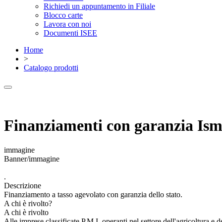
Richiedi un appuntamento in Filiale
Blocco carte
Lavora con noi
Documenti ISEE
Home
>
Catalogo prodotti
Finanziamenti con garanzia Ism
immagine
Banner/immagine
.
Descrizione
Finanziamento a tasso agevolato con garanzia dello stato.
A chi è rivolto?
A chi è rivolto
Alle imprese classificate P.M.I. operanti nel settore dell'agricoltura e d