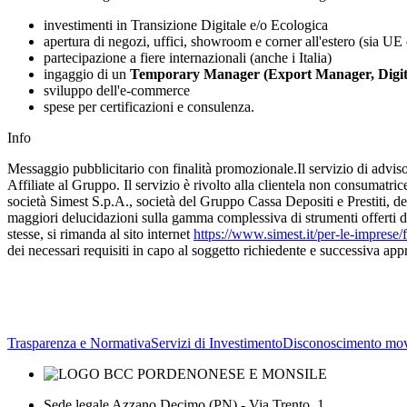
investimenti in Transizione Digitale e/o Ecologica
apertura di negozi, uffici, showroom e corner all'estero (sia UE
partecipazione a fiere internazionali (anche i Italia)
ingaggio di un
Temporary Manager (Export Manager, Digit
sviluppo dell'e-commerce
spese per certificazioni e consulenza.
Info
Messaggio pubblicitario con finalità promozionale.Il servizio di adv
Affiliate al Gruppo. Il servizio è rivolto alla clientela non consumatri
società Simest S.p.A., società del Gruppo Cassa Depositi e Prestiti, dedic
maggiori delucidazioni sulla gamma complessiva di strumenti offerti dal
stesse, si rimanda al sito internet
https://www.simest.it/per-le-imprese/
dei necessari requisiti in capo al soggetto richiedente e successiva ap
Trasparenza e Normativa
Servizi di Investimento
Disconoscimento mov
Sede legale Azzano Decimo (PN) - Via Trento, 1