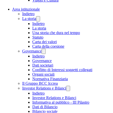
Viaggi e Cultura
Area istituzionale
Indietro
La storia
Indietro
La storia
Una storia che dura nel tempo
Statuto
Carta dei valori
Carta della coesione
Governance
Indietro
Governance
Dati societari
Conflitto di Interessi soggetti collegati
Organi sociali
Normativa Finanziaria
Il Gruppo BCC Iccrea
Investor Relations e Bilanci
Indietro
Investor Relations e Bilanci
Informativa al pubblico - III Pilastro
Dati di Bilancio
Bilancio sociale