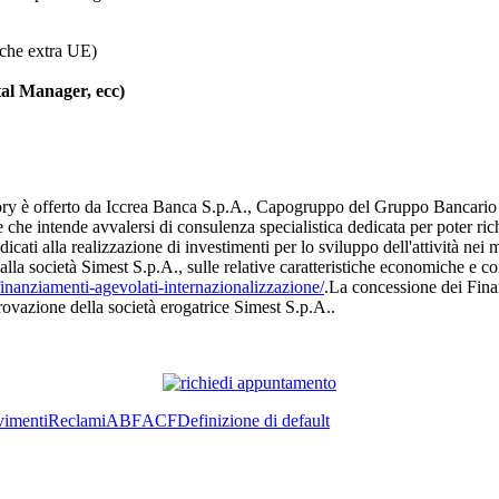
 che extra UE)
al Manager, ecc)
isory è offerto da Iccrea Banca S.p.A., Capogruppo del Gruppo Bancari
ce che intende avvalersi di consulenza specialistica dedicata per poter r
ati alla realizzazione di investimenti per lo sviluppo dell'attività nei me
la società Simest S.p.A., sulle relative caratteristiche economiche e con
finanziamenti-agevolati-internazionalizzazione/
.La concessione dei Fina
provazione della società erogatrice Simest S.p.A..
imenti
Reclami
ABF
ACF
Definizione di default