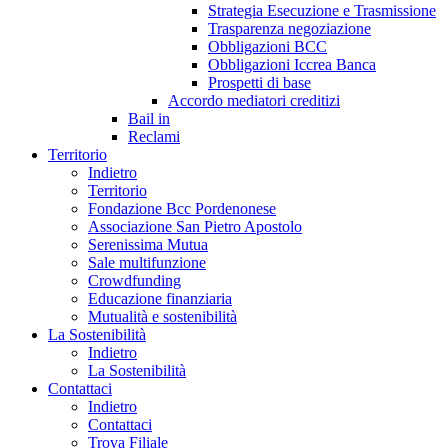
Strategia Esecuzione e Trasmissione
Trasparenza negoziazione
Obbligazioni BCC
Obbligazioni Iccrea Banca
Prospetti di base
Accordo mediatori creditizi
Bail in
Reclami
Territorio
Indietro
Territorio
Fondazione Bcc Pordenonese
Associazione San Pietro Apostolo
Serenissima Mutua
Sale multifunzione
Crowdfunding
Educazione finanziaria
Mutualità e sostenibilità
La Sostenibilità
Indietro
La Sostenibilità
Contattaci
Indietro
Contattaci
Trova Filiale