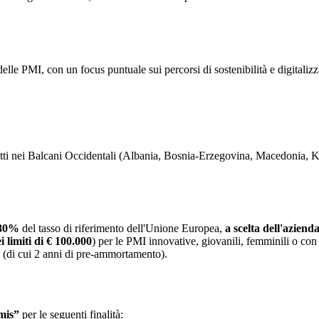
e delle PMI, con un focus puntuale sui percorsi di sostenibilità e digita
iretti nei Balcani Occidentali (Albania, Bosnia-Erzegovina, Macedonia,
'80%
del tasso di riferimento dell'Unione Europea,
a scelta dell'aziend
i limiti di € 100.000
) per le PMI innovative, giovanili, femminili o con s
to (di cui 2 anni di pre-ammortamento).
mis”
per le seguenti finalità: