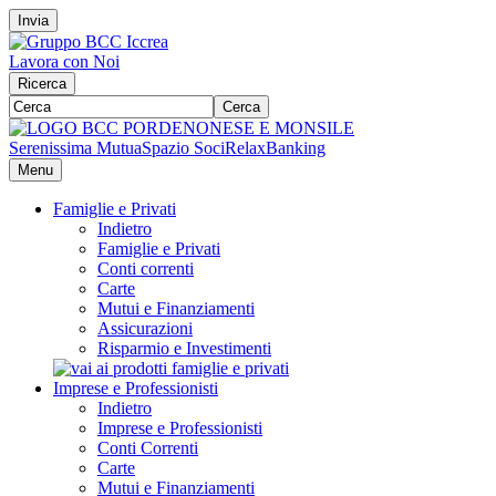
Invia
Lavora con Noi
Ricerca
Cerca
Serenissima Mutua
Spazio Soci
RelaxBanking
Menu
Famiglie e Privati
Indietro
Famiglie e Privati
Conti correnti
Carte
Mutui e Finanziamenti
Assicurazioni
Risparmio e Investimenti
Imprese e Professionisti
Indietro
Imprese e Professionisti
Conti Correnti
Carte
Mutui e Finanziamenti