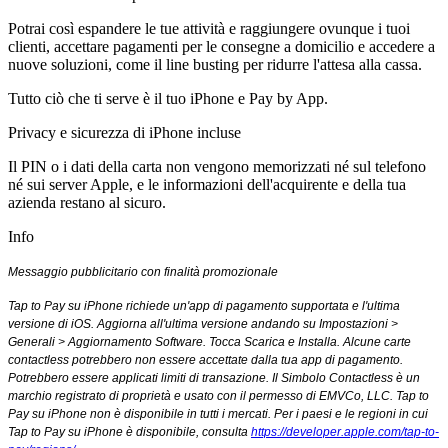
Potrai così espandere le tue attività e raggiun­gere ovunque i tuoi
clienti, accettare pagamenti per le consegne a domicilio e accedere a
nuove soluzioni, come il line busting per ridurre l'attesa alla cassa.
Tutto ciò che ti serve è il tuo iPhone e Pay by App.
Privacy e sicurezza di iPhone incluse
Il PIN o i dati della carta non vengono memo­rizzati né sul telefono
né sui server Apple, e le informazioni dell'acquirente e della tua
azienda restano al sicuro.
Info
Messaggio pubblicitario con finalità promozionale
Tap to Pay su iPhone richiede un'app di pagamento supportata e l'ultima
versione di iOS. Aggiorna all'ultima versione andando su Impostazioni >
Generali > Aggiornamento Software. Tocca Scarica e Installa. Alcune carte
contactless potrebbero non essere accettate dalla tua app di pagamento.
Potrebbero essere applicati limiti di transazione. Il Simbolo Contactless è un
marchio registrato di proprietà e usato con il permesso di EMVCo, LLC. Tap to
Pay su iPhone non è disponibile in tutti i mercati. Per i paesi e le regioni in cui
Tap to Pay su iPhone è disponibile, consulta
https://developer.apple.com/tap-to-