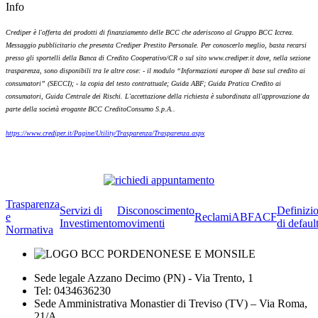
Info
Crediper è l'offerta dei prodotti di finanziamento delle BCC che aderiscono al Gruppo BCC Iccrea.
Messaggio pubblicitario che presenta Crediper Prestito Personale. Per conoscerlo meglio, basta recarsi
presso gli sportelli della Banca di Credito Cooperativo/CR o sul sito www.crediper.it dove, nella sezione
trasparenza, sono disponibili tra le altre cose: - il modulo “Informazioni europee di base sul credito ai
consumatori” (SECCI); - la copia del testo contrattuale; Guida ABF; Guida Pratica Credito ai
consumatori, Guida Centrale dei Rischi. L'accettazione della richiesta è subordinata all'approvazione da
parte della società erogante BCC CreditoConsumo S.p.A..
https://www.crediper.it/Pagine/Utility/Trasparenza/Trasparenza.aspx
Trasparenza
Servizi di
Disconoscimento
Definizi
e
Reclami
ABF
ACF
Investimento
movimenti
di defaul
Normativa
Sede legale Azzano Decimo (PN) - Via Trento, 1
Tel: 0434636230
Sede Amministrativa Monastier di Treviso (TV) – Via Roma,
21/A