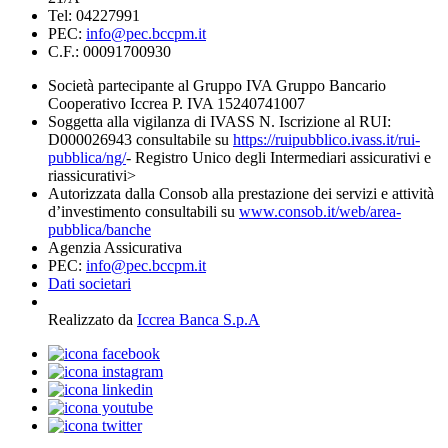
Tel: 04227991
PEC:
info@pec.bccpm.it
C.F.: 00091700930
Società partecipante al Gruppo IVA Gruppo Bancario
Cooperativo Iccrea P. IVA 15240741007
Soggetta alla vigilanza di IVASS N. Iscrizione al RUI:
D000026943 consultabile su
https://ruipubblico.ivass.it/rui-
pubblica/ng/
- Registro Unico degli Intermediari assicurativi e
riassicurativi>
Autorizzata dalla Consob alla prestazione dei servizi e attività
d’investimento consultabili su
www.consob.it/web/area-
pubblica/banche
Agenzia Assicurativa
PEC:
info@pec.bccpm.it
Dati societari
Realizzato da
Iccrea Banca S.p.A