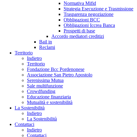
Normativa Mifid
Strategia Esecuzione e Trasmissione
Trasparenza negoziazione
Obbligazioni BCC
Obbligazioni Iccrea Banca
Prospetti di base
Accordo mediatori creditizi
Bail in
Reclami
Territorio
Indietro
Territorio
Fondazione Bcc Pordenonese
Associazione San Pietro Apostolo
Serenissima Mutua
Sale multifunzione
Crowdfunding
Educazione finanziaria
Mutualità e sostenibilità
La Sostenibilità
Indietro
La Sostenibilità
Contattaci
Indietro
Contattaci