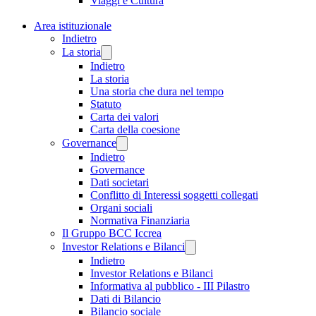
Viaggi e Cultura
Area istituzionale
Indietro
La storia
Indietro
La storia
Una storia che dura nel tempo
Statuto
Carta dei valori
Carta della coesione
Governance
Indietro
Governance
Dati societari
Conflitto di Interessi soggetti collegati
Organi sociali
Normativa Finanziaria
Il Gruppo BCC Iccrea
Investor Relations e Bilanci
Indietro
Investor Relations e Bilanci
Informativa al pubblico - III Pilastro
Dati di Bilancio
Bilancio sociale