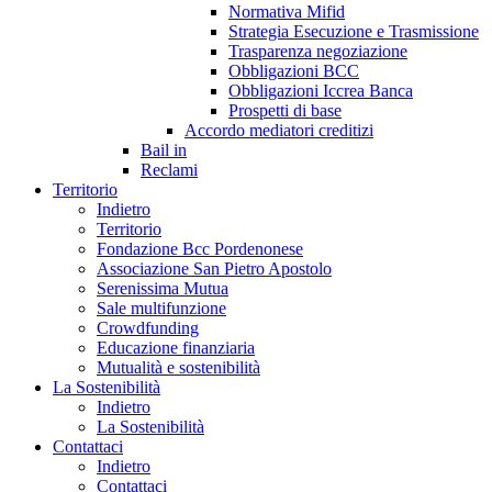
Normativa Mifid
Strategia Esecuzione e Trasmissione
Trasparenza negoziazione
Obbligazioni BCC
Obbligazioni Iccrea Banca
Prospetti di base
Accordo mediatori creditizi
Bail in
Reclami
Territorio
Indietro
Territorio
Fondazione Bcc Pordenonese
Associazione San Pietro Apostolo
Serenissima Mutua
Sale multifunzione
Crowdfunding
Educazione finanziaria
Mutualità e sostenibilità
La Sostenibilità
Indietro
La Sostenibilità
Contattaci
Indietro
Contattaci