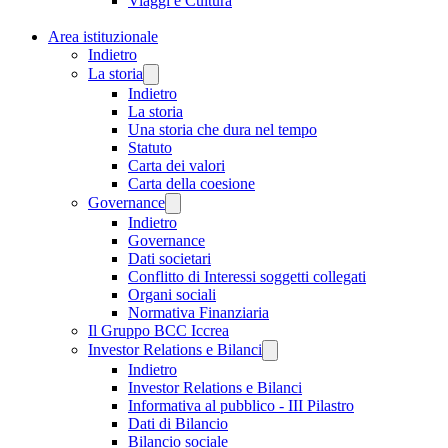
Viaggi e Cultura
Area istituzionale
Indietro
La storia
Indietro
La storia
Una storia che dura nel tempo
Statuto
Carta dei valori
Carta della coesione
Governance
Indietro
Governance
Dati societari
Conflitto di Interessi soggetti collegati
Organi sociali
Normativa Finanziaria
Il Gruppo BCC Iccrea
Investor Relations e Bilanci
Indietro
Investor Relations e Bilanci
Informativa al pubblico - III Pilastro
Dati di Bilancio
Bilancio sociale