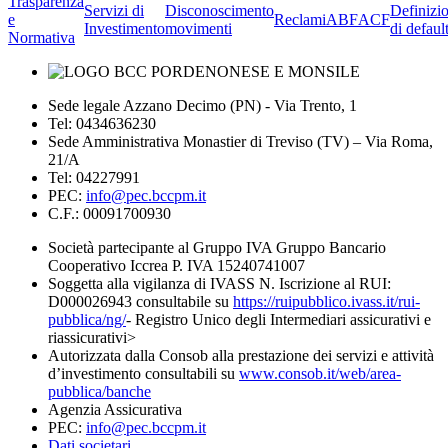
Trasparenza
Servizi di
Disconoscimento
Definizi
e
Reclami
ABF
ACF
Investimento
movimenti
di defaul
Normativa
Sede legale Azzano Decimo (PN) - Via Trento, 1
Tel: 0434636230
Sede Amministrativa Monastier di Treviso (TV) – Via Roma,
21/A
Tel: 04227991
PEC:
info@pec.bccpm.it
C.F.: 00091700930
Società partecipante al Gruppo IVA Gruppo Bancario
Cooperativo Iccrea P. IVA 15240741007
Soggetta alla vigilanza di IVASS N. Iscrizione al RUI:
D000026943 consultabile su
https://ruipubblico.ivass.it/rui-
pubblica/ng/
- Registro Unico degli Intermediari assicurativi e
riassicurativi>
Autorizzata dalla Consob alla prestazione dei servizi e attività
d’investimento consultabili su
www.consob.it/web/area-
pubblica/banche
Agenzia Assicurativa
PEC:
info@pec.bccpm.it
Dati societari