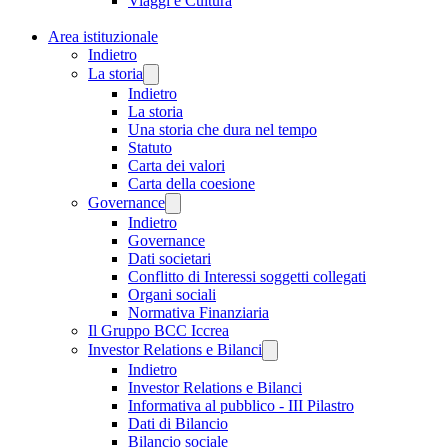
Viaggi e Cultura
Area istituzionale
Indietro
La storia
Indietro
La storia
Una storia che dura nel tempo
Statuto
Carta dei valori
Carta della coesione
Governance
Indietro
Governance
Dati societari
Conflitto di Interessi soggetti collegati
Organi sociali
Normativa Finanziaria
Il Gruppo BCC Iccrea
Investor Relations e Bilanci
Indietro
Investor Relations e Bilanci
Informativa al pubblico - III Pilastro
Dati di Bilancio
Bilancio sociale