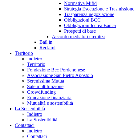
Normativa Mifid
Strategia Esecuzione e Trasmissione
Trasparenza negoziazione
Obbligazioni BCC
Obbligazioni Iccrea Banca
Prospetti di base
Accordo mediatori creditizi
Bail in
Reclami
Territorio
Indietro
Territorio
Fondazione Bcc Pordenonese
Associazione San Pietro Apostolo
Serenissima Mutua
Sale multifunzione
Crowdfunding
Educazione finanziaria
Mutualità e sostenibilità
La Sostenibilità
Indietro
La Sostenibilità
Contattaci
Indietro
Contattaci