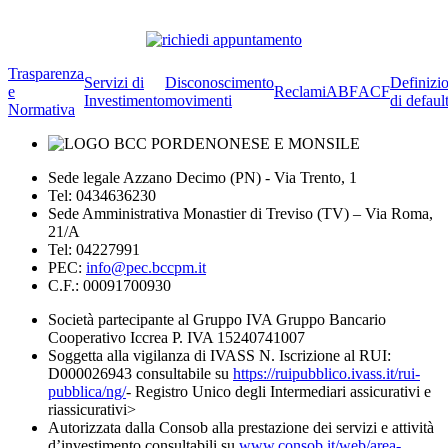
Trasparenza
Servizi di
Disconoscimento
Definizi
e
Reclami
ABF
ACF
Investimento
movimenti
di defaul
Normativa
Sede legale Azzano Decimo (PN) - Via Trento, 1
Tel: 0434636230
Sede Amministrativa Monastier di Treviso (TV) – Via Roma,
21/A
Tel: 04227991
PEC:
info@pec.bccpm.it
C.F.: 00091700930
Società partecipante al Gruppo IVA Gruppo Bancario
Cooperativo Iccrea P. IVA 15240741007
Soggetta alla vigilanza di IVASS N. Iscrizione al RUI:
D000026943 consultabile su
https://ruipubblico.ivass.it/rui-
pubblica/ng/
- Registro Unico degli Intermediari assicurativi e
riassicurativi>
Autorizzata dalla Consob alla prestazione dei servizi e attività
d’investimento consultabili su
www.consob.it/web/area-