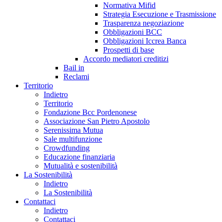
Normativa Mifid
Strategia Esecuzione e Trasmissione
Trasparenza negoziazione
Obbligazioni BCC
Obbligazioni Iccrea Banca
Prospetti di base
Accordo mediatori creditizi
Bail in
Reclami
Territorio
Indietro
Territorio
Fondazione Bcc Pordenonese
Associazione San Pietro Apostolo
Serenissima Mutua
Sale multifunzione
Crowdfunding
Educazione finanziaria
Mutualità e sostenibilità
La Sostenibilità
Indietro
La Sostenibilità
Contattaci
Indietro
Contattaci