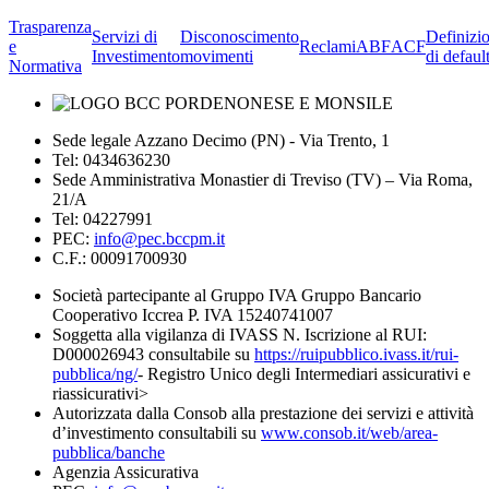
Trasparenza
Servizi di
Disconoscimento
Definizi
e
Reclami
ABF
ACF
Investimento
movimenti
di defaul
Normativa
Sede legale Azzano Decimo (PN) - Via Trento, 1
Tel: 0434636230
Sede Amministrativa Monastier di Treviso (TV) – Via Roma,
21/A
Tel: 04227991
PEC:
info@pec.bccpm.it
C.F.: 00091700930
Società partecipante al Gruppo IVA Gruppo Bancario
Cooperativo Iccrea P. IVA 15240741007
Soggetta alla vigilanza di IVASS N. Iscrizione al RUI:
D000026943 consultabile su
https://ruipubblico.ivass.it/rui-
pubblica/ng/
- Registro Unico degli Intermediari assicurativi e
riassicurativi>
Autorizzata dalla Consob alla prestazione dei servizi e attività
d’investimento consultabili su
www.consob.it/web/area-
pubblica/banche
Agenzia Assicurativa