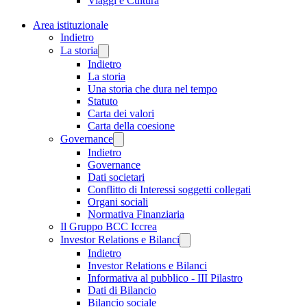
Viaggi e Cultura
Area istituzionale
Indietro
La storia
Indietro
La storia
Una storia che dura nel tempo
Statuto
Carta dei valori
Carta della coesione
Governance
Indietro
Governance
Dati societari
Conflitto di Interessi soggetti collegati
Organi sociali
Normativa Finanziaria
Il Gruppo BCC Iccrea
Investor Relations e Bilanci
Indietro
Investor Relations e Bilanci
Informativa al pubblico - III Pilastro
Dati di Bilancio
Bilancio sociale