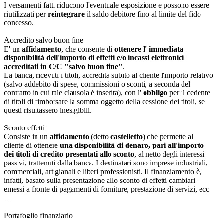
I versamenti fatti riducono l'eventuale esposizione e possono essere
riutilizzati per
reintegrare
il saldo debitore fino al limite del fido
concesso.
Accredito salvo buon fine
E' un
affidamento
, che consente di
ottenere l' immediata
disponibilità
dell'importo di effetti e/o incassi elettronici
accreditati in C/C "salvo buon fine"
.
La banca, ricevuti i titoli, accredita subito al cliente l'importo relativo
(salvo addebito di spese, commissioni o sconti, a seconda del
contratto in cui tale clausola è inserita), con l'
obbligo
per il cedente
di titoli di rimborsare la somma oggetto della cessione dei titoli, se
questi risultassero inesigibili.
Sconto effetti
Consiste in un
affidamento
(detto
castelletto
) che permette al
cliente di ottenere
una disponibilità di denaro, pari all'importo
dei titoli di credito presentati allo sconto
, al netto degli interessi
passivi, trattenuti dalla banca. I destinatari sono imprese industriali,
commerciali, artigianali e liberi professionisti. Il finanziamento è,
infatti, basato sulla presentazione allo sconto di effetti cambiari
emessi a fronte di pagamenti di forniture, prestazione di servizi, ecc
...
Portafoglio finanziario