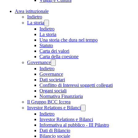
Viaggi e Cultura
Area istituzionale
Indietro
La storia
Indietro
La storia
Una storia che dura nel tempo
Statuto
Carta dei valori
Carta della coesione
Governance
Indietro
Governance
Dati societari
Conflitto di Interessi soggetti collegati
Organi sociali
Normativa Finanziaria
Il Gruppo BCC Iccrea
Investor Relations e Bilanci
Indietro
Investor Relations e Bilanci
Informativa al pubblico - III Pilastro
Dati di Bilancio
Bilancio sociale