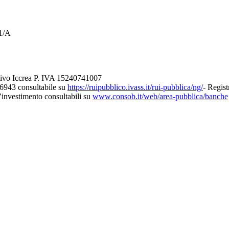
21/A
tivo Iccrea P. IVA 15240741007
26943 consultabile su
https://ruipubblico.ivass.it/rui-pubblica/ng/
- Regist
d’investimento consultabili su
www.consob.it/web/area-pubblica/banche