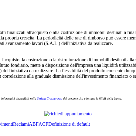
ti finalizzati all'acquisto o alla costruzione di immobili destinati a fina
alla propria crescita. La periodicità delle rate di rimborso può essere men
ti avanzamento lavori (S.A.L.) dell'iniziativa da realizzare.
e l'acquisto, la costruzione o la ristrutturazione di immobili destinati al
Mutuo fondiario, mette a disposizione dell'impresa una liquidità utilizzab
 dell'iniziativa da realizzare. La flessibilità del prodotto consente dunq
orrelazione alla graduale dismissione dell'investimento finanziato o sull
i informativi disponibili nella
Sezione Trasparenza
del presente sito e in tutte le filiali della banca.
imenti
Reclami
ABF
ACF
Definizione di default