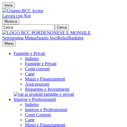
Invia
Lavora con Noi
Ricerca
Cerca
Serenissima Mutua
Spazio Soci
RelaxBanking
Menu
Famiglie e Privati
Indietro
Famiglie e Privati
Conti correnti
Carte
Mutui e Finanziamenti
Assicurazioni
Risparmio e Investimenti
Imprese e Professionisti
Indietro
Imprese e Professionisti
Conti Correnti
Carte
Mutui e Finanziamenti