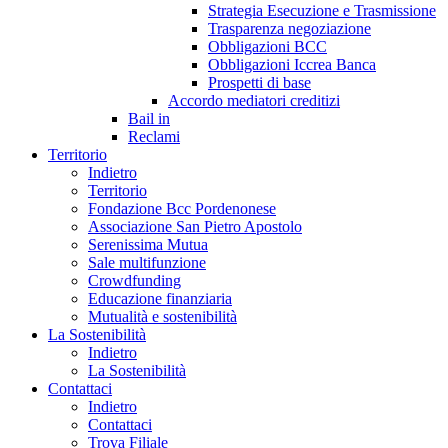
Strategia Esecuzione e Trasmissione
Trasparenza negoziazione
Obbligazioni BCC
Obbligazioni Iccrea Banca
Prospetti di base
Accordo mediatori creditizi
Bail in
Reclami
Territorio
Indietro
Territorio
Fondazione Bcc Pordenonese
Associazione San Pietro Apostolo
Serenissima Mutua
Sale multifunzione
Crowdfunding
Educazione finanziaria
Mutualità e sostenibilità
La Sostenibilità
Indietro
La Sostenibilità
Contattaci
Indietro
Contattaci
Trova Filiale