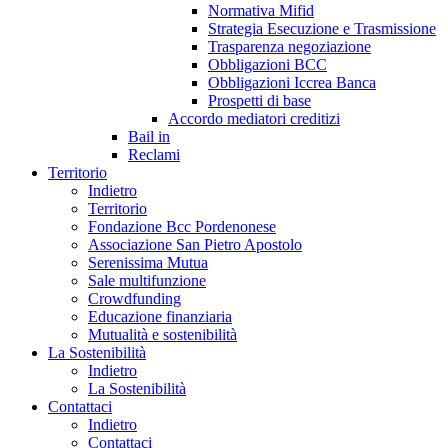
Normativa Mifid
Strategia Esecuzione e Trasmissione
Trasparenza negoziazione
Obbligazioni BCC
Obbligazioni Iccrea Banca
Prospetti di base
Accordo mediatori creditizi
Bail in
Reclami
Territorio
Indietro
Territorio
Fondazione Bcc Pordenonese
Associazione San Pietro Apostolo
Serenissima Mutua
Sale multifunzione
Crowdfunding
Educazione finanziaria
Mutualità e sostenibilità
La Sostenibilità
Indietro
La Sostenibilità
Contattaci
Indietro
Contattaci