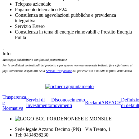
Telepass aziendale
Pagamento telematico F24
Consulenza su agevolazioni pubbliche e previdenza
integrativa
Servizio Estero
Consulenza in tema di energie rinnovabili e Prestito Energia
Pulita
.
Info
Messaggio pubblicitario con finalità promozionale.
Per le condizioni contrattuali del prodotto e per quanto non espressamente indicato fare riferimento ai
fogli informativi disponibili nella
Sezione Trasparenza
del presente sito e in tutte le filiali della banca.
Trasparenza
Servizi di
Disconoscimento
Definizi
e
Reclami
ABF
ACF
Investimento
movimenti
di defaul
Normativa
Sede legale Azzano Decimo (PN) - Via Trento, 1
Tel: 0434636230