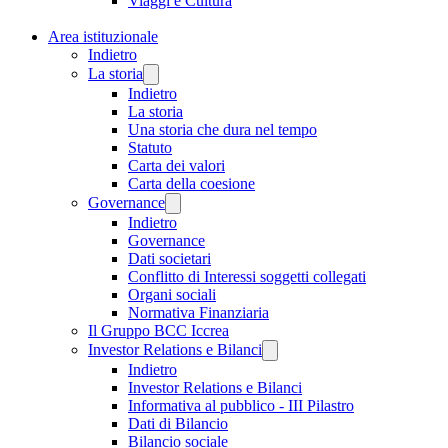
Viaggi e Cultura
Area istituzionale
Indietro
La storia
Indietro
La storia
Una storia che dura nel tempo
Statuto
Carta dei valori
Carta della coesione
Governance
Indietro
Governance
Dati societari
Conflitto di Interessi soggetti collegati
Organi sociali
Normativa Finanziaria
Il Gruppo BCC Iccrea
Investor Relations e Bilanci
Indietro
Investor Relations e Bilanci
Informativa al pubblico - III Pilastro
Dati di Bilancio
Bilancio sociale