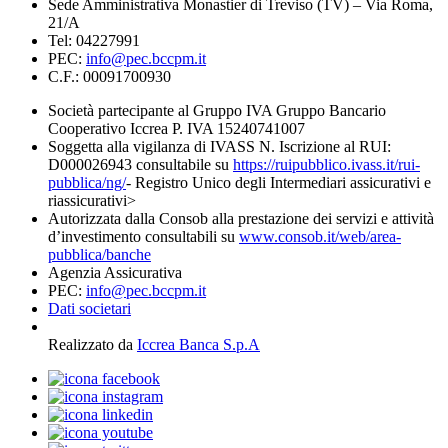
Sede Amministrativa Monastier di Treviso (TV) – Via Roma,
21/A
Tel: 04227991
PEC:
info@pec.bccpm.it
C.F.: 00091700930
Società partecipante al Gruppo IVA Gruppo Bancario
Cooperativo Iccrea P. IVA 15240741007
Soggetta alla vigilanza di IVASS N. Iscrizione al RUI:
D000026943 consultabile su
https://ruipubblico.ivass.it/rui-
pubblica/ng/
- Registro Unico degli Intermediari assicurativi e
riassicurativi>
Autorizzata dalla Consob alla prestazione dei servizi e attività
d’investimento consultabili su
www.consob.it/web/area-
pubblica/banche
Agenzia Assicurativa
PEC:
info@pec.bccpm.it
Dati societari
Realizzato da
Iccrea Banca S.p.A