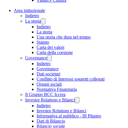
Viaggi e Cultura
Area istituzionale
Indietro
La storia
Indietro
La storia
Una storia che dura nel tempo
Statuto
Carta dei valori
Carta della coesione
Governance
Indietro
Governance
Dati societari
Conflitto di Interessi soggetti collegati
Organi sociali
Normativa Finanziaria
Il Gruppo BCC Iccrea
Investor Relations e Bilanci
Indietro
Investor Relations e Bilanci
Informativa al pubblico - III Pilastro
Dati di Bilancio
Bilancio sociale