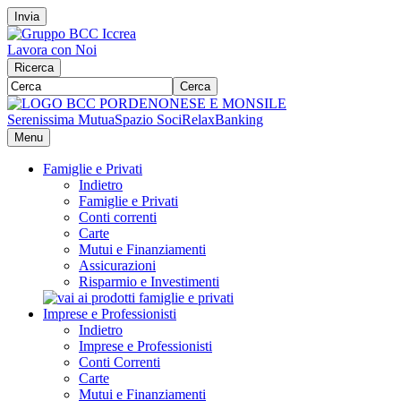
Invia
Lavora con Noi
Ricerca
Cerca
Serenissima Mutua
Spazio Soci
RelaxBanking
Menu
Famiglie e Privati
Indietro
Famiglie e Privati
Conti correnti
Carte
Mutui e Finanziamenti
Assicurazioni
Risparmio e Investimenti
Imprese e Professionisti
Indietro
Imprese e Professionisti
Conti Correnti
Carte
Mutui e Finanziamenti