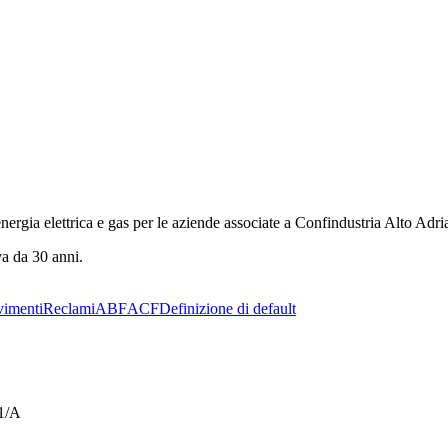
energia elettrica e gas per le aziende associate a Confindustria Alto Adri
va da 30 anni.
imenti
Reclami
ABF
ACF
Definizione di default
21/A