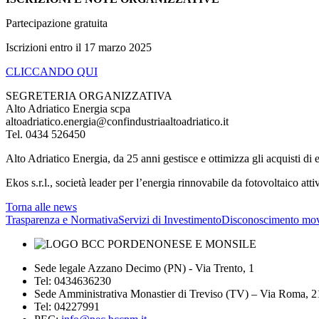
Partecipazione gratuita
Iscrizioni entro il 17 marzo 2025
CLICCANDO QUI
SEGRETERIA ORGANIZZATIVA
Alto Adriatico Energia scpa
altoadriatico.energia@confindustriaaltoadriatico.it
Tel. 0434 526450
Alto Adriatico Energia, da 25 anni gestisce e ottimizza gli acquisti di 
Ekos s.r.l., società leader per l’energia rinnovabile da fotovoltaico atti
Torna alle news
Trasparenza e Normativa
Servizi di Investimento
Disconoscimento mov
Sede legale Azzano Decimo (PN) - Via Trento, 1
Tel: 0434636230
Sede Amministrativa Monastier di Treviso (TV) – Via Roma, 
Tel: 04227991