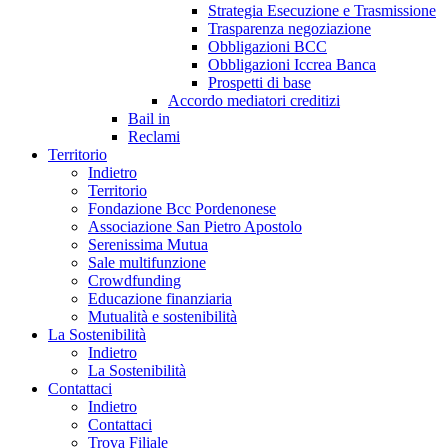
Strategia Esecuzione e Trasmissione
Trasparenza negoziazione
Obbligazioni BCC
Obbligazioni Iccrea Banca
Prospetti di base
Accordo mediatori creditizi
Bail in
Reclami
Territorio
Indietro
Territorio
Fondazione Bcc Pordenonese
Associazione San Pietro Apostolo
Serenissima Mutua
Sale multifunzione
Crowdfunding
Educazione finanziaria
Mutualità e sostenibilità
La Sostenibilità
Indietro
La Sostenibilità
Contattaci
Indietro
Contattaci
Trova Filiale