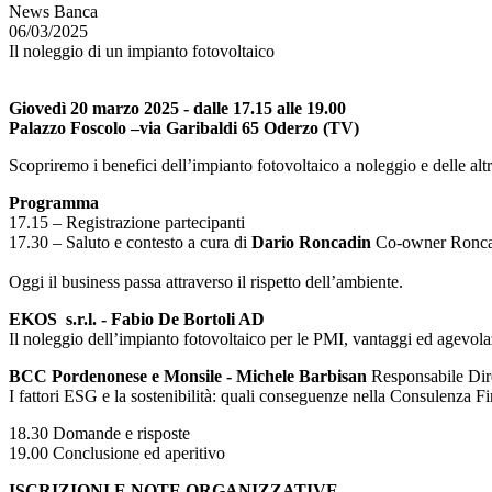
News Banca
06/03/2025
Il noleggio di un impianto fotovoltaico
Giovedì 20 marzo 2025 - dalle 17.15 alle 19.00
Palazzo Foscolo –via Garibaldi 65 Oderzo (TV)
Scopriremo i benefici dell’impianto fotovoltaico a noleggio e delle alt
Programma
17.15 – Registrazione partecipanti
17.30 – Saluto e contesto a cura di
Dario Roncadin
Co-owner Ronca
Oggi il business passa attraverso il rispetto dell’ambiente.
EKOS s.r.l. - Fabio De Bortoli AD
Il noleggio dell’impianto fotovoltaico per le PMI, vantaggi ed agevolaz
BCC Pordenonese e Monsile - Michele Barbisan
Responsabile Dir
I fattori ESG e la sostenibilità: quali conseguenze nella Consulenza Fi
18.30 Domande e risposte
19.00 Conclusione ed aperitivo
ISCRIZIONI E NOTE ORGANIZZATIVE