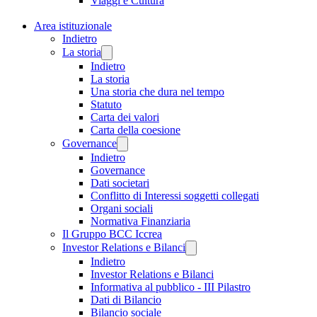
Viaggi e Cultura
Area istituzionale
Indietro
La storia
Indietro
La storia
Una storia che dura nel tempo
Statuto
Carta dei valori
Carta della coesione
Governance
Indietro
Governance
Dati societari
Conflitto di Interessi soggetti collegati
Organi sociali
Normativa Finanziaria
Il Gruppo BCC Iccrea
Investor Relations e Bilanci
Indietro
Investor Relations e Bilanci
Informativa al pubblico - III Pilastro
Dati di Bilancio
Bilancio sociale