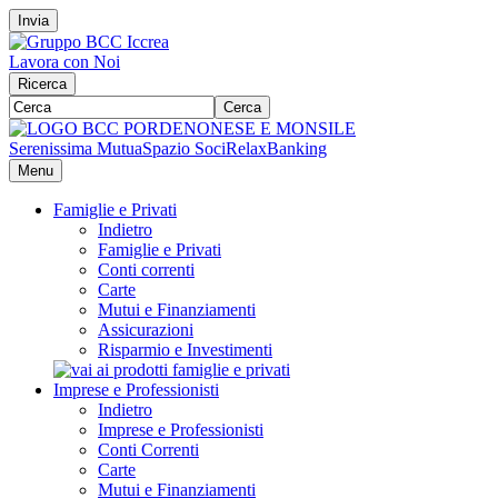
Invia
Lavora con Noi
Ricerca
Cerca
Serenissima Mutua
Spazio Soci
RelaxBanking
Menu
Famiglie e Privati
Indietro
Famiglie e Privati
Conti correnti
Carte
Mutui e Finanziamenti
Assicurazioni
Risparmio e Investimenti
Imprese e Professionisti
Indietro
Imprese e Professionisti
Conti Correnti
Carte
Mutui e Finanziamenti