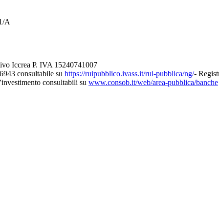
21/A
tivo Iccrea P. IVA 15240741007
26943 consultabile su
https://ruipubblico.ivass.it/rui-pubblica/ng/
- Regist
d’investimento consultabili su
www.consob.it/web/area-pubblica/banche