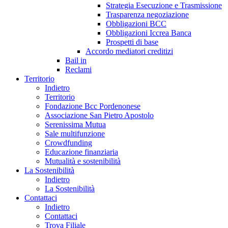
Strategia Esecuzione e Trasmissione
Trasparenza negoziazione
Obbligazioni BCC
Obbligazioni Iccrea Banca
Prospetti di base
Accordo mediatori creditizi
Bail in
Reclami
Territorio
Indietro
Territorio
Fondazione Bcc Pordenonese
Associazione San Pietro Apostolo
Serenissima Mutua
Sale multifunzione
Crowdfunding
Educazione finanziaria
Mutualità e sostenibilità
La Sostenibilità
Indietro
La Sostenibilità
Contattaci
Indietro
Contattaci
Trova Filiale