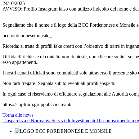
24/10/2025
AVVISO: Profilo Instagram falso con utilizzo indebito del nome e d
Segnaliamo che il nome e il logo della BCC Pordenonese e Monsile sono
bccpordenonesemonsile_
Ricorda: si tratta di profili fake creati con l’obiettivo di trarre in ingan
Diffida di richieste di contatto non richieste, non cliccare su link
esso appartenenti..
I nostri canali ufficiali sono comunicati solo attraverso il presente sito e 
Non farti fregare! Segnala subito eventuali profili sospetti.
In ogni caso ci riserviamo di effettuare segnalazioni alle Autorità comp
https://stopfrodi.gruppobcciccrea.it/
Torna alle news
Trasparenza e Normativa
Servizi di Investimento
Disconoscimento mov