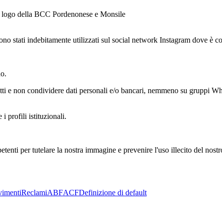
el logo della BCC Pordenonese e Monsile
 stati indebitamente utilizzati sul social network Instagram dove è co
no.
 sospetti e non condividere dati personali e/o bancari, nemmeno su gru
i profili istituzionali.
etenti per tutelare la nostra immagine e prevenire l'uso illecito del nost
imenti
Reclami
ABF
ACF
Definizione di default