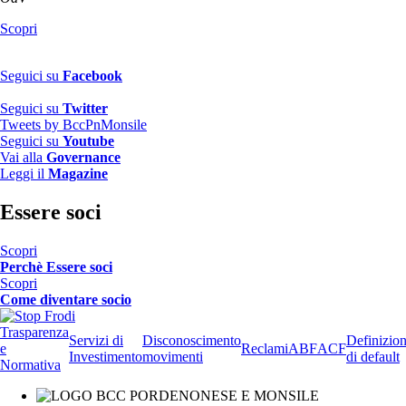
Scopri
Seguici su
Facebook
Seguici su
Twitter
Tweets by BccPnMonsile
Seguici su
Youtube
Vai alla
Governance
Leggi il
Magazine
Essere soci
Scopri
Perchè Essere soci
Scopri
Come diventare socio
Trasparenza
Servizi di
Disconoscimento
Definizio
e
Reclami
ABF
ACF
Investimento
movimenti
di default
Normativa