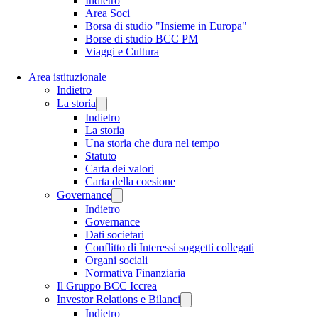
Indietro
Area Soci
Borsa di studio "Insieme in Europa"
Borse di studio BCC PM
Viaggi e Cultura
Area istituzionale
Indietro
La storia
Indietro
La storia
Una storia che dura nel tempo
Statuto
Carta dei valori
Carta della coesione
Governance
Indietro
Governance
Dati societari
Conflitto di Interessi soggetti collegati
Organi sociali
Normativa Finanziaria
Il Gruppo BCC Iccrea
Investor Relations e Bilanci
Indietro