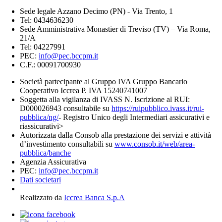
Sede legale Azzano Decimo (PN) - Via Trento, 1
Tel: 0434636230
Sede Amministrativa Monastier di Treviso (TV) – Via Roma,
21/A
Tel: 04227991
PEC:
info@pec.bccpm.it
C.F.: 00091700930
Società partecipante al Gruppo IVA Gruppo Bancario
Cooperativo Iccrea P. IVA 15240741007
Soggetta alla vigilanza di IVASS N. Iscrizione al RUI:
D000026943 consultabile su
https://ruipubblico.ivass.it/rui-
pubblica/ng/
- Registro Unico degli Intermediari assicurativi e
riassicurativi>
Autorizzata dalla Consob alla prestazione dei servizi e attività
d’investimento consultabili su
www.consob.it/web/area-
pubblica/banche
Agenzia Assicurativa
PEC:
info@pec.bccpm.it
Dati societari
Realizzato da
Iccrea Banca S.p.A