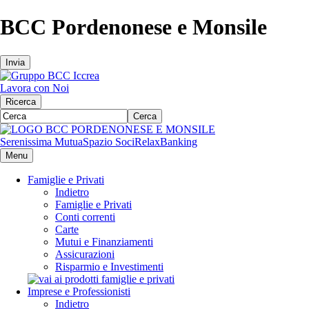
BCC Pordenonese e Monsile
Invia
Lavora con Noi
Ricerca
Cerca
Serenissima Mutua
Spazio Soci
RelaxBanking
Menu
Famiglie e Privati
Indietro
Famiglie e Privati
Conti correnti
Carte
Mutui e Finanziamenti
Assicurazioni
Risparmio e Investimenti
Imprese e Professionisti
Indietro