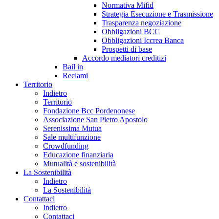
Normativa Mifid
Strategia Esecuzione e Trasmissione
Trasparenza negoziazione
Obbligazioni BCC
Obbligazioni Iccrea Banca
Prospetti di base
Accordo mediatori creditizi
Bail in
Reclami
Territorio
Indietro
Territorio
Fondazione Bcc Pordenonese
Associazione San Pietro Apostolo
Serenissima Mutua
Sale multifunzione
Crowdfunding
Educazione finanziaria
Mutualità e sostenibilità
La Sostenibilità
Indietro
La Sostenibilità
Contattaci
Indietro
Contattaci