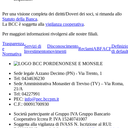
Per una visione completa dei diritti/Doveri dei soci, si rimanda allo
Statuto della Banca
.
La BCC è soggetta alla
vigilanza cooperativa
.
Per maggiori informazioni rivolgersi alle nostre filiali.
Trasparenza
Servizi di
Disconoscimento
Definizi
e
Reclami
ABF
ACF
Investimento
movimenti
di defaul
Normativa
Sede legale Azzano Decimo (PN) - Via Trento, 1
Tel: 0434636230
Sede Amministrativa Monastier di Treviso (TV) – Via Roma,
21/A
Tel: 04227991
PEC:
info@pec.bccpm.it
C.F.: 00091700930
Società partecipante al Gruppo IVA Gruppo Bancario
Cooperativo Iccrea P. IVA 15240741007
Soggetta alla vigilanza di IVASS N. Iscrizione al RUI: