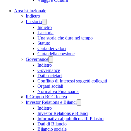
Viaggi e Cultura
Area istituzionale
Indietro
La storia
Indietro
La storia
Una storia che dura nel tempo
Statuto
Carta dei valori
Carta della coesione
Governance
Indietro
Governance
Dati societari
Conflitto di Interessi soggetti collegati
Organi sociali
Normativa Finanziaria
Il Gruppo BCC Iccrea
Investor Relations e Bilanci
Indietro
Investor Relations e Bilanci
Informativa al pubblico - III Pilastro
Dati di Bilancio
Bilancio sociale