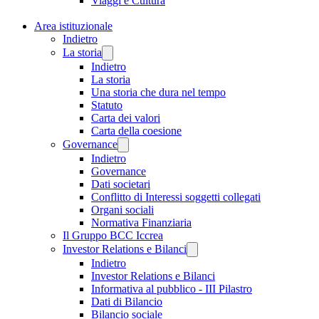
Viaggi e Cultura
Area istituzionale
Indietro
La storia
Indietro
La storia
Una storia che dura nel tempo
Statuto
Carta dei valori
Carta della coesione
Governance
Indietro
Governance
Dati societari
Conflitto di Interessi soggetti collegati
Organi sociali
Normativa Finanziaria
Il Gruppo BCC Iccrea
Investor Relations e Bilanci
Indietro
Investor Relations e Bilanci
Informativa al pubblico - III Pilastro
Dati di Bilancio
Bilancio sociale