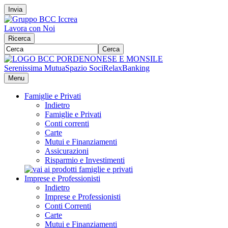
Invia
Lavora con Noi
Ricerca
Cerca
Serenissima Mutua
Spazio Soci
RelaxBanking
Menu
Famiglie e Privati
Indietro
Famiglie e Privati
Conti correnti
Carte
Mutui e Finanziamenti
Assicurazioni
Risparmio e Investimenti
Imprese e Professionisti
Indietro
Imprese e Professionisti
Conti Correnti
Carte
Mutui e Finanziamenti