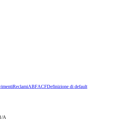
imenti
Reclami
ABF
ACF
Definizione di default
21/A