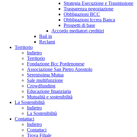
Strategia Esecuzione e Trasmissione
Trasparenza negoziazione
Obbligazioni BCC
Obbligazioni Iccrea Banca
Prospetti di base
Accordo mediatori creditizi
Bail in
Reclami
Territorio
Indietro
Territorio
Fondazione Bcc Pordenonese
Associazione San Pietro Apostolo
Serenissima Mutua
Sale multifunzione
Crowdfunding
Educazione finanziaria
Mutualità e sostenibilità
La Sostenibilità
Indietro
La Sostenibilità
Contattaci
Indietro
Contattaci
Trova Filiale