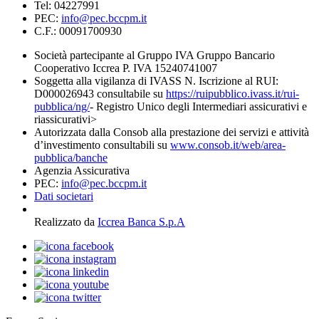
Tel: 04227991
PEC:
info@pec.bccpm.it
C.F.: 00091700930
Società partecipante al Gruppo IVA Gruppo Bancario
Cooperativo Iccrea P. IVA 15240741007
Soggetta alla vigilanza di IVASS N. Iscrizione al RUI:
D000026943 consultabile su
https://ruipubblico.ivass.it/rui-
pubblica/ng/
- Registro Unico degli Intermediari assicurativi e
riassicurativi>
Autorizzata dalla Consob alla prestazione dei servizi e attività
d’investimento consultabili su
www.consob.it/web/area-
pubblica/banche
Agenzia Assicurativa
PEC:
info@pec.bccpm.it
Dati societari
Realizzato da
Iccrea Banca S.p.A