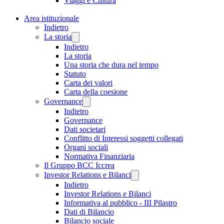
Viaggi e Cultura
Area istituzionale
Indietro
La storia
Indietro
La storia
Una storia che dura nel tempo
Statuto
Carta dei valori
Carta della coesione
Governance
Indietro
Governance
Dati societari
Conflitto di Interessi soggetti collegati
Organi sociali
Normativa Finanziaria
Il Gruppo BCC Iccrea
Investor Relations e Bilanci
Indietro
Investor Relations e Bilanci
Informativa al pubblico - III Pilastro
Dati di Bilancio
Bilancio sociale