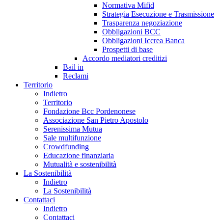
Normativa Mifid
Strategia Esecuzione e Trasmissione
Trasparenza negoziazione
Obbligazioni BCC
Obbligazioni Iccrea Banca
Prospetti di base
Accordo mediatori creditizi
Bail in
Reclami
Territorio
Indietro
Territorio
Fondazione Bcc Pordenonese
Associazione San Pietro Apostolo
Serenissima Mutua
Sale multifunzione
Crowdfunding
Educazione finanziaria
Mutualità e sostenibilità
La Sostenibilità
Indietro
La Sostenibilità
Contattaci
Indietro
Contattaci