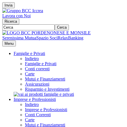
Invia
Lavora con Noi
Ricerca
Cerca
Serenissima Mutua
Spazio Soci
RelaxBanking
Menu
Famiglie e Privati
Indietro
Famiglie e Privati
Conti correnti
Carte
Mutui e Finanziamenti
Assicurazioni
Risparmio e Investimenti
Imprese e Professionisti
Indietro
Imprese e Professionisti
Conti Correnti
Carte
Mutui e Finanziamenti