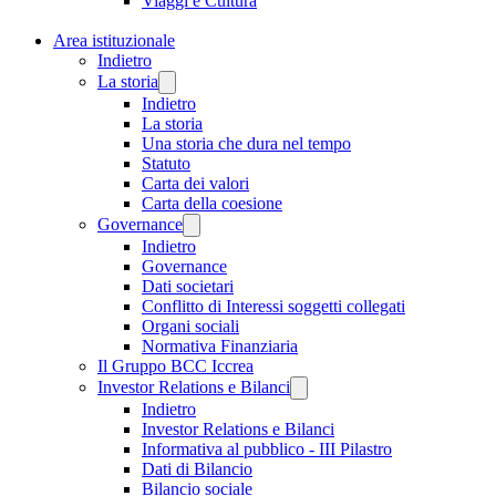
Viaggi e Cultura
Area istituzionale
Indietro
La storia
Indietro
La storia
Una storia che dura nel tempo
Statuto
Carta dei valori
Carta della coesione
Governance
Indietro
Governance
Dati societari
Conflitto di Interessi soggetti collegati
Organi sociali
Normativa Finanziaria
Il Gruppo BCC Iccrea
Investor Relations e Bilanci
Indietro
Investor Relations e Bilanci
Informativa al pubblico - III Pilastro
Dati di Bilancio
Bilancio sociale