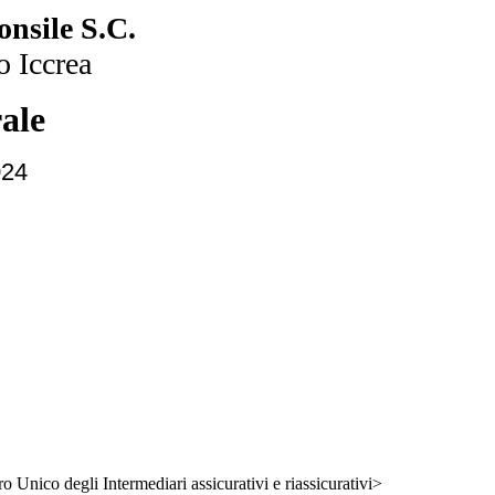
nsile S.C.
 Iccrea
ale
024
ro Unico degli Intermediari assicurativi e riassicurativi>