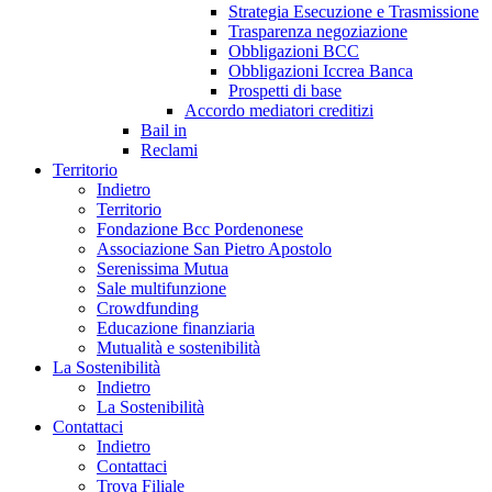
Strategia Esecuzione e Trasmissione
Trasparenza negoziazione
Obbligazioni BCC
Obbligazioni Iccrea Banca
Prospetti di base
Accordo mediatori creditizi
Bail in
Reclami
Territorio
Indietro
Territorio
Fondazione Bcc Pordenonese
Associazione San Pietro Apostolo
Serenissima Mutua
Sale multifunzione
Crowdfunding
Educazione finanziaria
Mutualità e sostenibilità
La Sostenibilità
Indietro
La Sostenibilità
Contattaci
Indietro
Contattaci
Trova Filiale