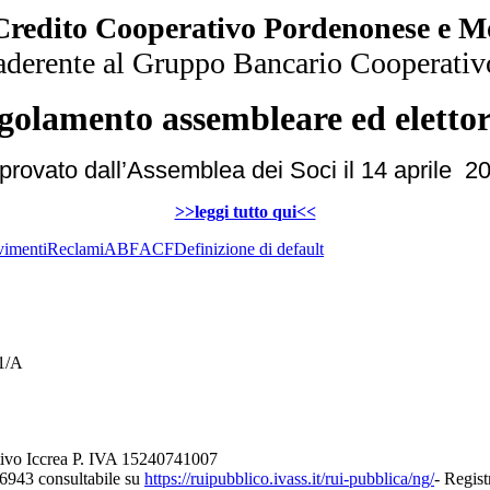
Credito Cooperativo Pordenonese e Mo
aderente al Gruppo Bancario Cooperativo
golamento assembleare ed elettor
provato dall’Assemblea dei Soci il 14 aprile 2
>>leggi tutto qui<<
imenti
Reclami
ABF
ACF
Definizione di default
21/A
tivo Iccrea P. IVA 15240741007
26943 consultabile su
https://ruipubblico.ivass.it/rui-pubblica/ng/
- Regist