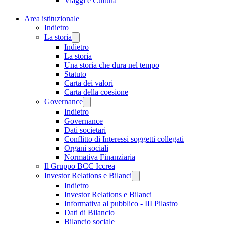
Viaggi e Cultura
Area istituzionale
Indietro
La storia
Indietro
La storia
Una storia che dura nel tempo
Statuto
Carta dei valori
Carta della coesione
Governance
Indietro
Governance
Dati societari
Conflitto di Interessi soggetti collegati
Organi sociali
Normativa Finanziaria
Il Gruppo BCC Iccrea
Investor Relations e Bilanci
Indietro
Investor Relations e Bilanci
Informativa al pubblico - III Pilastro
Dati di Bilancio
Bilancio sociale