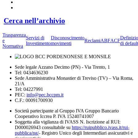
Cerca nell’archivio
Trasparenza
Servizi di
Disconoscimento
Definizi
e
Reclami
ABF
ACF
Investimento
movimenti
di defaul
Normativa
Sede legale Azzano Decimo (PN) - Via Trento, 1
Tel: 0434636230
Sede Amministrativa Monastier di Treviso (TV) – Via Roma,
21/A
Tel: 04227991
PEC:
info@pec.bccpm.it
C.F.: 00091700930
Società partecipante al Gruppo IVA Gruppo Bancario
Cooperativo Iccrea P. IVA 15240741007
Soggetta alla vigilanza di IVASS N. Iscrizione al RUI:
D000026943 consultabile su
https://ruipubblico.ivass.it/rui-
pubblica/ng/
- Registro Unico degli Intermediari assicurativi e