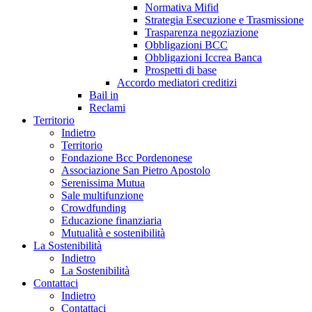
Normativa Mifid
Strategia Esecuzione e Trasmissione
Trasparenza negoziazione
Obbligazioni BCC
Obbligazioni Iccrea Banca
Prospetti di base
Accordo mediatori creditizi
Bail in
Reclami
Territorio
Indietro
Territorio
Fondazione Bcc Pordenonese
Associazione San Pietro Apostolo
Serenissima Mutua
Sale multifunzione
Crowdfunding
Educazione finanziaria
Mutualità e sostenibilità
La Sostenibilità
Indietro
La Sostenibilità
Contattaci
Indietro
Contattaci