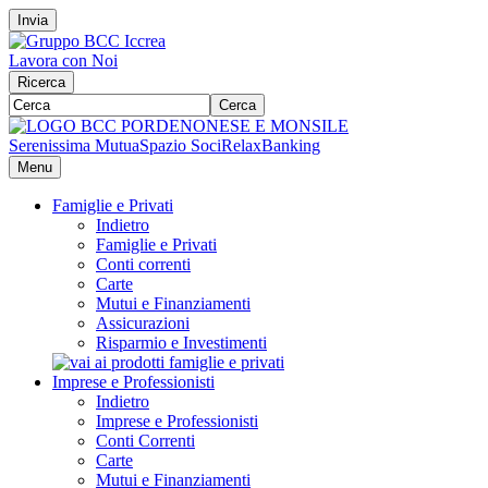
Invia
Lavora con Noi
Ricerca
Cerca
Serenissima Mutua
Spazio Soci
RelaxBanking
Menu
Famiglie e Privati
Indietro
Famiglie e Privati
Conti correnti
Carte
Mutui e Finanziamenti
Assicurazioni
Risparmio e Investimenti
Imprese e Professionisti
Indietro
Imprese e Professionisti
Conti Correnti
Carte
Mutui e Finanziamenti