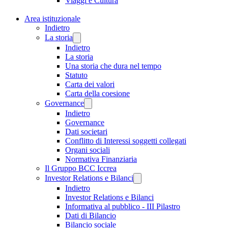
Viaggi e Cultura
Area istituzionale
Indietro
La storia
Indietro
La storia
Una storia che dura nel tempo
Statuto
Carta dei valori
Carta della coesione
Governance
Indietro
Governance
Dati societari
Conflitto di Interessi soggetti collegati
Organi sociali
Normativa Finanziaria
Il Gruppo BCC Iccrea
Investor Relations e Bilanci
Indietro
Investor Relations e Bilanci
Informativa al pubblico - III Pilastro
Dati di Bilancio
Bilancio sociale