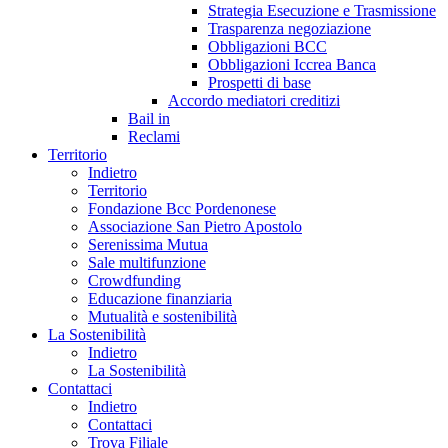
Strategia Esecuzione e Trasmissione
Trasparenza negoziazione
Obbligazioni BCC
Obbligazioni Iccrea Banca
Prospetti di base
Accordo mediatori creditizi
Bail in
Reclami
Territorio
Indietro
Territorio
Fondazione Bcc Pordenonese
Associazione San Pietro Apostolo
Serenissima Mutua
Sale multifunzione
Crowdfunding
Educazione finanziaria
Mutualità e sostenibilità
La Sostenibilità
Indietro
La Sostenibilità
Contattaci
Indietro
Contattaci
Trova Filiale