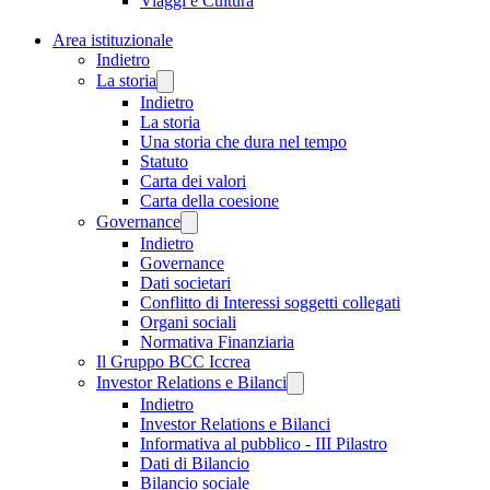
Viaggi e Cultura
Area istituzionale
Indietro
La storia
Indietro
La storia
Una storia che dura nel tempo
Statuto
Carta dei valori
Carta della coesione
Governance
Indietro
Governance
Dati societari
Conflitto di Interessi soggetti collegati
Organi sociali
Normativa Finanziaria
Il Gruppo BCC Iccrea
Investor Relations e Bilanci
Indietro
Investor Relations e Bilanci
Informativa al pubblico - III Pilastro
Dati di Bilancio
Bilancio sociale