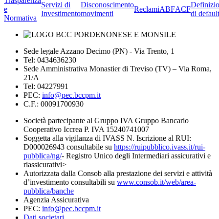
Trasparenza
Servizi di
Disconoscimento
Definizi
e
Reclami
ABF
ACF
Investimento
movimenti
di defaul
Normativa
Sede legale Azzano Decimo (PN) - Via Trento, 1
Tel: 0434636230
Sede Amministrativa Monastier di Treviso (TV) – Via Roma,
21/A
Tel: 04227991
PEC:
info@pec.bccpm.it
C.F.: 00091700930
Società partecipante al Gruppo IVA Gruppo Bancario
Cooperativo Iccrea P. IVA 15240741007
Soggetta alla vigilanza di IVASS N. Iscrizione al RUI:
D000026943 consultabile su
https://ruipubblico.ivass.it/rui-
pubblica/ng/
- Registro Unico degli Intermediari assicurativi e
riassicurativi>
Autorizzata dalla Consob alla prestazione dei servizi e attività
d’investimento consultabili su
www.consob.it/web/area-
pubblica/banche
Agenzia Assicurativa
PEC:
info@pec.bccpm.it
Dati societari