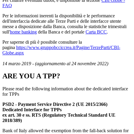
Per chiarire eventuali dubbi, è disponibile la sezione
CBI Globe -
FAQ
Per le informazioni inerenti la disponibilità e le performance
dell'interfaccia dedicate alle Terze Parti e delle interfacce utente
messe a disposizione dalla Banca, consulta le statistiche trimestrali
sull'
home banking
della Banca e del portale
Carta BCC
.
Per saperne di più è possibile consultare la
pagina
https://www.gruppobcciccrea.it/Pagine/TerzeParti/CBI-
Globe.aspx
14 marzo 2019 - (aggiornamento al 24 novembre 2022)
ARE YOU A TPP?
Please read the following information about the dedicated interface
for TPPs
PSD2 - Payment Service Directive 2 (UE 2015/2366)
Dedicated Interface for TPPs
ex art. 30 e ss.
RTS (Regulatory Technical Standard UE
2018/389)
Bank of Italy allowed the exemption from the fall-back solution for