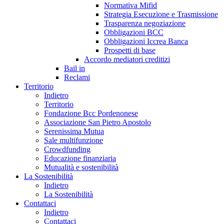
Normativa Mifid
Strategia Esecuzione e Trasmissione
Trasparenza negoziazione
Obbligazioni BCC
Obbligazioni Iccrea Banca
Prospetti di base
Accordo mediatori creditizi
Bail in
Reclami
Territorio
Indietro
Territorio
Fondazione Bcc Pordenonese
Associazione San Pietro Apostolo
Serenissima Mutua
Sale multifunzione
Crowdfunding
Educazione finanziaria
Mutualità e sostenibilità
La Sostenibilità
Indietro
La Sostenibilità
Contattaci
Indietro
Contattaci