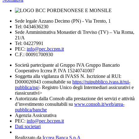
Sede legale Azzano Decimo (PN) - Via Trento, 1
Tel: 0434636230
Sede Amministrativa Monastier di Treviso (TV) – Via Roma,
21/A
Tel: 04227991
PEC:
info@pec.bccpm.it
C.F.: 00091700930
Società partecipante al Gruppo IVA Gruppo Bancario
Cooperativo Iccrea P. IVA 15240741007
Soggetta alla vigilanza di IVASS N. Iscrizione al RUI:
D000026943 consultabile su
https://ruipubblico.ivass.it/rui-
pubblica/ng/
- Registro Unico degli Intermediari assicurativi e
riassicurativi>
Autorizzata dalla Consob alla prestazione dei servizi e attività
d’investimento consultabili su
www.consob.it/web/area-
pubblica/banche
Agenzia Assicurativa
PEC:
info@pec.bccpm.it
Dati societari
Realizzato da
Iccrea Banca S.p.A