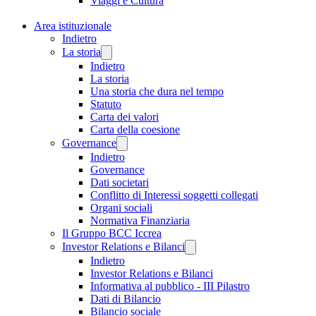
Viaggi e Cultura
Area istituzionale
Indietro
La storia
Indietro
La storia
Una storia che dura nel tempo
Statuto
Carta dei valori
Carta della coesione
Governance
Indietro
Governance
Dati societari
Conflitto di Interessi soggetti collegati
Organi sociali
Normativa Finanziaria
Il Gruppo BCC Iccrea
Investor Relations e Bilanci
Indietro
Investor Relations e Bilanci
Informativa al pubblico - III Pilastro
Dati di Bilancio
Bilancio sociale