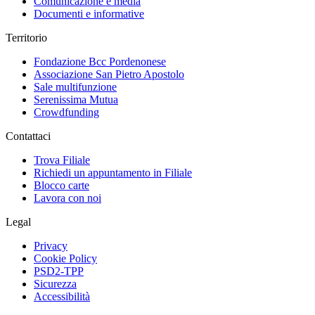
Comunicazione e media
Documenti e informative
Territorio
Fondazione Bcc Pordenonese
Associazione San Pietro Apostolo
Sale multifunzione
Serenissima Mutua
Crowdfunding
Contattaci
Trova Filiale
Richiedi un appuntamento in Filiale
Blocco carte
Lavora con noi
Legal
Privacy
Cookie Policy
PSD2-TPP
Sicurezza
Accessibilità