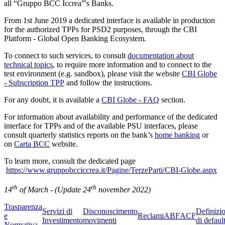
all “Gruppo BCC Iccrea”'s Banks.
From 1st June 2019 a dedicated interface is available in production
for the authorized TPPs for PSD2 purposes, through the CBI
Platform - Global Open Banking Ecosystem.
To connect to such services, to consult
documentation about
technical topics
, to require more information and to connect to the
test environment (e.g. sandbox), please visit the website
CBI Globe
- Subscription TPP
and follow the instructions.
For any doubt, it is available a
CBI Globe - FAQ
section.
For information about availability and performance of the dedicated
interface for TPPs and of the available PSU interfaces, please
consult quarterly statistics reports on the bank’s
home banking
or
on
Carta BCC
website.
To learn more, consult the dedicated page
https://www.gruppobcciccrea.it/Pagine/TerzeParti/CBI-Globe.aspx
th
th
14
of March - (Update 24
november 2022)
Trasparenza
Servizi di
Disconoscimento
Definizi
e
Reclami
ABF
ACF
Investimento
movimenti
di defaul
Normativa