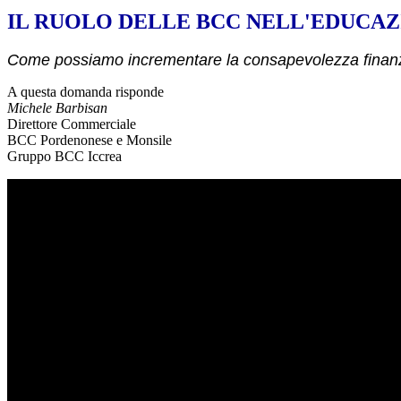
IL RUOLO DELLE BCC NELL'EDUCAZ
Come possiamo incrementare la consapevolezza finanziari
A questa domanda risponde
Michele Barbisan
Direttore Commerciale
BCC Pordenonese e Monsile
Gruppo BCC Iccrea