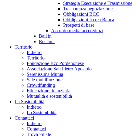
Strategia Esecuzione e Trasmissione
Trasparenza negoziazione
Obbligazioni BCC
Obbligazioni Iccrea Banca
Prospetti di base
Accordo mediatori creditizi
Bail in
Reclami
Territorio
Indietro
Territorio
Fondazione Bcc Pordenonese
Associazione San Pietro Apostolo
Serenissima Mutua
Sale multifunzione
Crowdfunding
Educazione finanziaria
Mutualità e sostenibilità
La Sostenibilità
Indietro
La Sostenibilità
Contattaci
Indietro
Contattaci
Trova Filiale