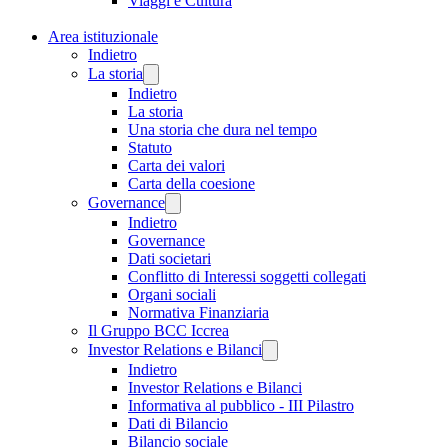
Viaggi e Cultura
Area istituzionale
Indietro
La storia
Indietro
La storia
Una storia che dura nel tempo
Statuto
Carta dei valori
Carta della coesione
Governance
Indietro
Governance
Dati societari
Conflitto di Interessi soggetti collegati
Organi sociali
Normativa Finanziaria
Il Gruppo BCC Iccrea
Investor Relations e Bilanci
Indietro
Investor Relations e Bilanci
Informativa al pubblico - III Pilastro
Dati di Bilancio
Bilancio sociale