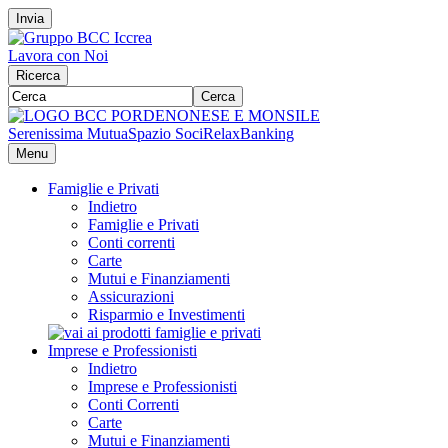
Invia
Lavora con Noi
Ricerca
Cerca
Serenissima Mutua
Spazio Soci
RelaxBanking
Menu
Famiglie e Privati
Indietro
Famiglie e Privati
Conti correnti
Carte
Mutui e Finanziamenti
Assicurazioni
Risparmio e Investimenti
Imprese e Professionisti
Indietro
Imprese e Professionisti
Conti Correnti
Carte
Mutui e Finanziamenti