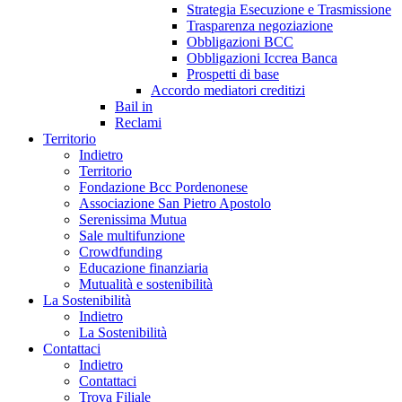
Strategia Esecuzione e Trasmissione
Trasparenza negoziazione
Obbligazioni BCC
Obbligazioni Iccrea Banca
Prospetti di base
Accordo mediatori creditizi
Bail in
Reclami
Territorio
Indietro
Territorio
Fondazione Bcc Pordenonese
Associazione San Pietro Apostolo
Serenissima Mutua
Sale multifunzione
Crowdfunding
Educazione finanziaria
Mutualità e sostenibilità
La Sostenibilità
Indietro
La Sostenibilità
Contattaci
Indietro
Contattaci
Trova Filiale