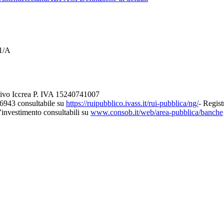
21/A
tivo Iccrea P. IVA 15240741007
26943 consultabile su
https://ruipubblico.ivass.it/rui-pubblica/ng/
- Regist
d’investimento consultabili su
www.consob.it/web/area-pubblica/banche