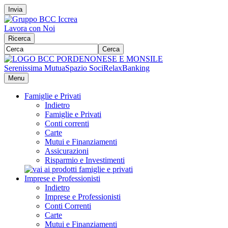
Invia
Lavora con Noi
Ricerca
Cerca
Serenissima Mutua
Spazio Soci
RelaxBanking
Menu
Famiglie e Privati
Indietro
Famiglie e Privati
Conti correnti
Carte
Mutui e Finanziamenti
Assicurazioni
Risparmio e Investimenti
Imprese e Professionisti
Indietro
Imprese e Professionisti
Conti Correnti
Carte
Mutui e Finanziamenti