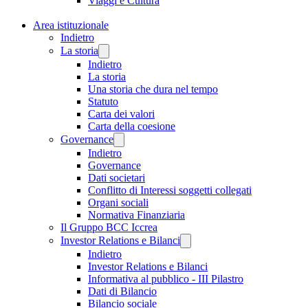
Viaggi e Cultura
Area istituzionale
Indietro
La storia
Indietro
La storia
Una storia che dura nel tempo
Statuto
Carta dei valori
Carta della coesione
Governance
Indietro
Governance
Dati societari
Conflitto di Interessi soggetti collegati
Organi sociali
Normativa Finanziaria
Il Gruppo BCC Iccrea
Investor Relations e Bilanci
Indietro
Investor Relations e Bilanci
Informativa al pubblico - III Pilastro
Dati di Bilancio
Bilancio sociale