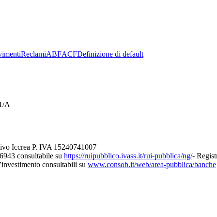
imenti
Reclami
ABF
ACF
Definizione di default
21/A
tivo Iccrea P. IVA 15240741007
26943 consultabile su
https://ruipubblico.ivass.it/rui-pubblica/ng/
- Regist
d’investimento consultabili su
www.consob.it/web/area-pubblica/banche