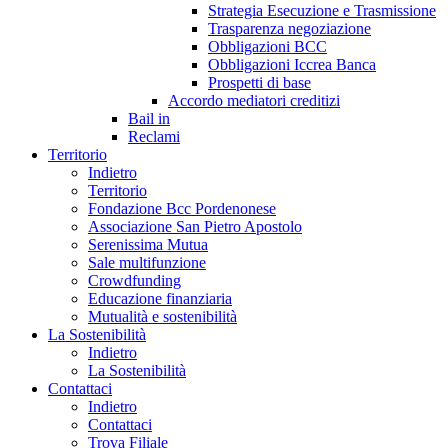
Strategia Esecuzione e Trasmissione
Trasparenza negoziazione
Obbligazioni BCC
Obbligazioni Iccrea Banca
Prospetti di base
Accordo mediatori creditizi
Bail in
Reclami
Territorio
Indietro
Territorio
Fondazione Bcc Pordenonese
Associazione San Pietro Apostolo
Serenissima Mutua
Sale multifunzione
Crowdfunding
Educazione finanziaria
Mutualità e sostenibilità
La Sostenibilità
Indietro
La Sostenibilità
Contattaci
Indietro
Contattaci
Trova Filiale