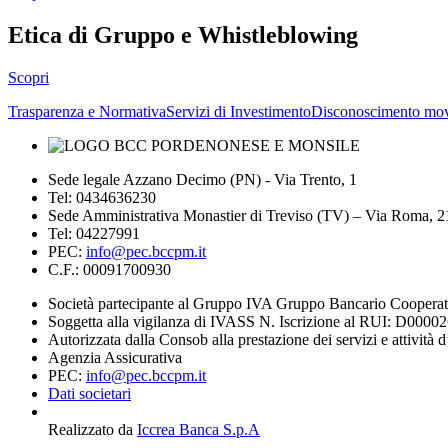
Etica di Gruppo e Whistleblowing
Scopri
Trasparenza e Normativa
Servizi di Investimento
Disconoscimento mov
Sede legale Azzano Decimo (PN) - Via Trento, 1
Tel: 0434636230
Sede Amministrativa Monastier di Treviso (TV) – Via Roma, 
Tel: 04227991
PEC:
info@pec.bccpm.it
C.F.: 00091700930
Società partecipante al Gruppo IVA Gruppo Bancario Coopera
Soggetta alla vigilanza di IVASS N. Iscrizione al RUI: D0000
Autorizzata dalla Consob alla prestazione dei servizi e attività 
Agenzia Assicurativa
PEC:
info@pec.bccpm.it
Dati societari
Realizzato da
Iccrea Banca S.p.A