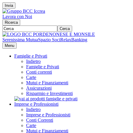
Invia
Lavora con Noi
Ricerca
Cerca
Serenissima Mutua
Spazio Soci
RelaxBanking
Menu
Famiglie e Privati
Indietro
Famiglie e Privati
Conti correnti
Carte
Mutui e Finanziamenti
Assicurazioni
Risparmio e Investimenti
Imprese e Professionisti
Indietro
Imprese e Professionisti
Conti Correnti
Carte
Mutui e Finanziamenti