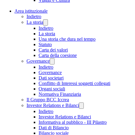
Viaggi e Cultura
Area istituzionale
Indietro
La storia
Indietro
La storia
Una storia che dura nel tempo
Statuto
Carta dei valori
Carta della coesione
Governance
Indietro
Governance
Dati societari
Conflitto di Interessi soggetti collegati
Organi sociali
Normativa Finanziaria
Il Gruppo BCC Iccrea
Investor Relations e Bilanci
Indietro
Investor Relations e Bilanci
Informativa al pubblico - III Pilastro
Dati di Bilancio
Bilancio sociale