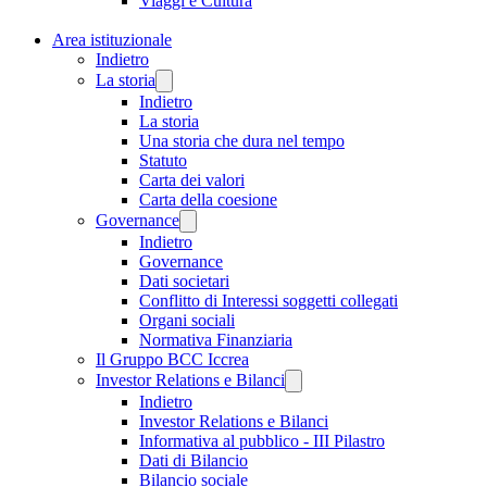
Viaggi e Cultura
Area istituzionale
Indietro
La storia
Indietro
La storia
Una storia che dura nel tempo
Statuto
Carta dei valori
Carta della coesione
Governance
Indietro
Governance
Dati societari
Conflitto di Interessi soggetti collegati
Organi sociali
Normativa Finanziaria
Il Gruppo BCC Iccrea
Investor Relations e Bilanci
Indietro
Investor Relations e Bilanci
Informativa al pubblico - III Pilastro
Dati di Bilancio
Bilancio sociale