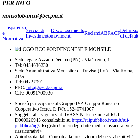
PER INFO
nonsolobanca@bccpm.it
Trasparenza
Servizi di
Disconoscimento
Definizi
e
Reclami
ABF
ACF
Investimento
movimenti
di defaul
Normativa
Sede legale Azzano Decimo (PN) - Via Trento, 1
Tel: 0434636230
Sede Amministrativa Monastier di Treviso (TV) – Via Roma,
21/A
Tel: 04227991
PEC:
info@pec.bccpm.it
C.F.: 00091700930
Società partecipante al Gruppo IVA Gruppo Bancario
Cooperativo Iccrea P. IVA 15240741007
Soggetta alla vigilanza di IVASS N. Iscrizione al RUI:
D000026943 consultabile su
https://ruipubblico.ivass.it/rui-
pubblica/ng/
- Registro Unico degli Intermediari assicurativi e
riassicurativi>
Autorizzata dalla Consob alla prestazione dei servizi e attività