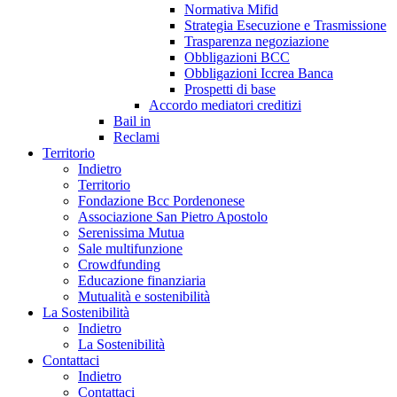
Normativa Mifid
Strategia Esecuzione e Trasmissione
Trasparenza negoziazione
Obbligazioni BCC
Obbligazioni Iccrea Banca
Prospetti di base
Accordo mediatori creditizi
Bail in
Reclami
Territorio
Indietro
Territorio
Fondazione Bcc Pordenonese
Associazione San Pietro Apostolo
Serenissima Mutua
Sale multifunzione
Crowdfunding
Educazione finanziaria
Mutualità e sostenibilità
La Sostenibilità
Indietro
La Sostenibilità
Contattaci
Indietro
Contattaci