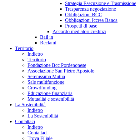
Strategia Esecuzione e Trasmissione
Trasparenza negoziazione
Obbligazioni BCC
Obbligazioni Iccrea Banca
Prospetti di base
Accordo mediatori creditizi
Bail in
Reclami
Territorio
Indietro
Territorio
Fondazione Bcc Pordenonese
Associazione San Pietro Apostolo
Serenissima Mutua
Sale multifunzione
Crowdfunding
Educazione finanziaria
Mutualità e sostenibilità
La Sostenibilità
Indietro
La Sostenibilità
Contattaci
Indietro
Contattaci
Trova Filiale