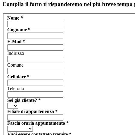
Compila il form ti risponderemo nel più breve tempo p
Nome
*
Cognome
*
E-Mail
*
Indirizzo
Comune
Cellulare
*
Telefono
Sei già cliente?
*
Filiale di appartenenza
*
Fascia oraria appuntamento
*
Vuoi essere contattato tramite
*