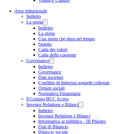
Viaggi e Cultura
Area istituzionale
Indietro
La storia
Indietro
La storia
Una storia che dura nel tempo
Statuto
Carta dei valori
Carta della coesione
Governance
Indietro
Governance
Dati societari
Conflitto di Interessi soggetti collegati
Organi sociali
Normativa Finanziaria
Il Gruppo BCC Iccrea
Investor Relations e Bilanci
Indietro
Investor Relations e Bilanci
Informativa al pubblico - III Pilastro
Dati di Bilancio
Bilancio sociale