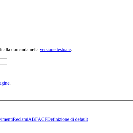
di alla domanda nella
versione testuale
.
agine
.
imenti
Reclami
ABF
ACF
Definizione di default