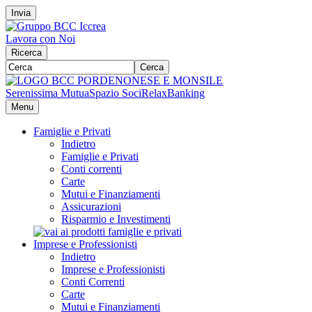
Invia
Lavora con Noi
Ricerca
Cerca
Serenissima Mutua
Spazio Soci
RelaxBanking
Menu
Famiglie e Privati
Indietro
Famiglie e Privati
Conti correnti
Carte
Mutui e Finanziamenti
Assicurazioni
Risparmio e Investimenti
Imprese e Professionisti
Indietro
Imprese e Professionisti
Conti Correnti
Carte
Mutui e Finanziamenti