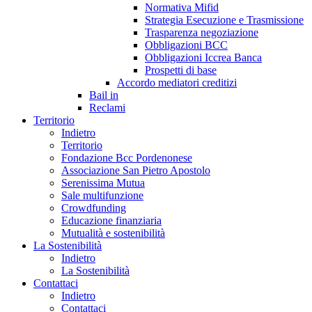
Normativa Mifid
Strategia Esecuzione e Trasmissione
Trasparenza negoziazione
Obbligazioni BCC
Obbligazioni Iccrea Banca
Prospetti di base
Accordo mediatori creditizi
Bail in
Reclami
Territorio
Indietro
Territorio
Fondazione Bcc Pordenonese
Associazione San Pietro Apostolo
Serenissima Mutua
Sale multifunzione
Crowdfunding
Educazione finanziaria
Mutualità e sostenibilità
La Sostenibilità
Indietro
La Sostenibilità
Contattaci
Indietro
Contattaci