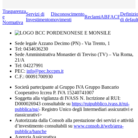
Trasparenza
Servizi di
Disconoscimento
Definizi
e
Reclami
ABF
ACF
Investimento
movimenti
di defaul
Normativa
Sede legale Azzano Decimo (PN) - Via Trento, 1
Tel: 0434636230
Sede Amministrativa Monastier di Treviso (TV) – Via Roma,
21/A
Tel: 04227991
PEC:
info@pec.bccpm.it
C.F.: 00091700930
Società partecipante al Gruppo IVA Gruppo Bancario
Cooperativo Iccrea P. IVA 15240741007
Soggetta alla vigilanza di IVASS N. Iscrizione al RUI:
D000026943 consultabile su
https://ruipubblico.ivass.it/rui-
pubblica/ng/
- Registro Unico degli Intermediari assicurativi e
riassicurativi>
Autorizzata dalla Consob alla prestazione dei servizi e attività
d’investimento consultabili su
www.consob.it/web/area-
pubblica/banche
Agenzia Assicurativa