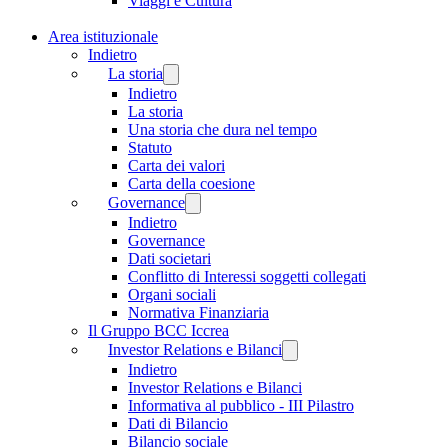
Viaggi e Cultura
Area istituzionale
Indietro
La storia
Indietro
La storia
Una storia che dura nel tempo
Statuto
Carta dei valori
Carta della coesione
Governance
Indietro
Governance
Dati societari
Conflitto di Interessi soggetti collegati
Organi sociali
Normativa Finanziaria
Il Gruppo BCC Iccrea
Investor Relations e Bilanci
Indietro
Investor Relations e Bilanci
Informativa al pubblico - III Pilastro
Dati di Bilancio
Bilancio sociale