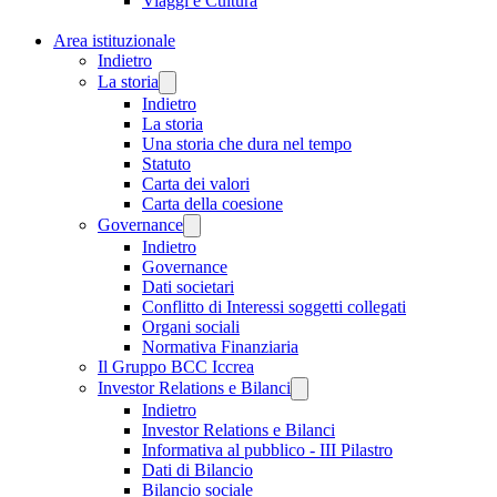
Viaggi e Cultura
Area istituzionale
Indietro
La storia
Indietro
La storia
Una storia che dura nel tempo
Statuto
Carta dei valori
Carta della coesione
Governance
Indietro
Governance
Dati societari
Conflitto di Interessi soggetti collegati
Organi sociali
Normativa Finanziaria
Il Gruppo BCC Iccrea
Investor Relations e Bilanci
Indietro
Investor Relations e Bilanci
Informativa al pubblico - III Pilastro
Dati di Bilancio
Bilancio sociale