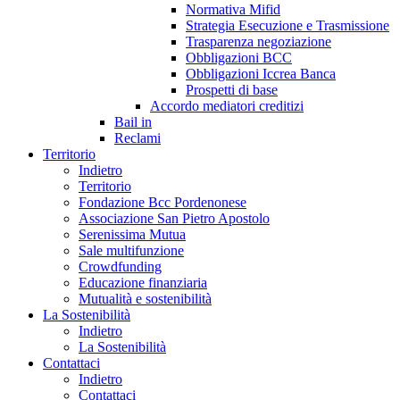
Normativa Mifid
Strategia Esecuzione e Trasmissione
Trasparenza negoziazione
Obbligazioni BCC
Obbligazioni Iccrea Banca
Prospetti di base
Accordo mediatori creditizi
Bail in
Reclami
Territorio
Indietro
Territorio
Fondazione Bcc Pordenonese
Associazione San Pietro Apostolo
Serenissima Mutua
Sale multifunzione
Crowdfunding
Educazione finanziaria
Mutualità e sostenibilità
La Sostenibilità
Indietro
La Sostenibilità
Contattaci
Indietro
Contattaci