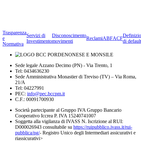
Trasparenza
Servizi di
Disconoscimento
Definizi
e
Reclami
ABF
ACF
Investimento
movimenti
di defaul
Normativa
Sede legale Azzano Decimo (PN) - Via Trento, 1
Tel: 0434636230
Sede Amministrativa Monastier di Treviso (TV) – Via Roma,
21/A
Tel: 04227991
PEC:
info@pec.bccpm.it
C.F.: 00091700930
Società partecipante al Gruppo IVA Gruppo Bancario
Cooperativo Iccrea P. IVA 15240741007
Soggetta alla vigilanza di IVASS N. Iscrizione al RUI:
D000026943 consultabile su
https://ruipubblico.ivass.it/rui-
pubblica/ng/
- Registro Unico degli Intermediari assicurativi e
riassicurativi>