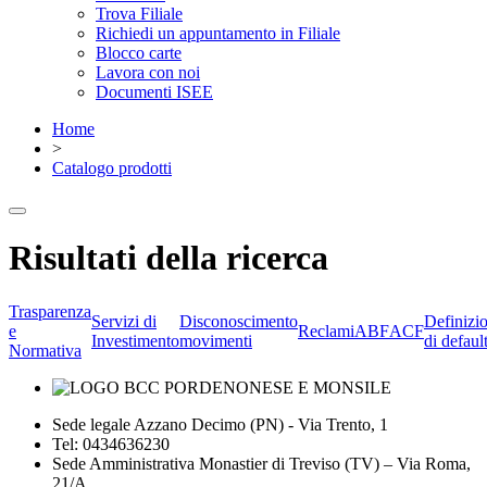
Trova Filiale
Richiedi un appuntamento in Filiale
Blocco carte
Lavora con noi
Documenti ISEE
Home
>
Catalogo prodotti
Risultati della ricerca
Trasparenza
Servizi di
Disconoscimento
Definizi
e
Reclami
ABF
ACF
Investimento
movimenti
di defaul
Normativa
Sede legale Azzano Decimo (PN) - Via Trento, 1
Tel: 0434636230
Sede Amministrativa Monastier di Treviso (TV) – Via Roma,
21/A