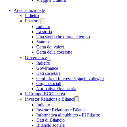
Viaggi e Cultura
Area istituzionale
Indietro
La storia
Indietro
La storia
Una storia che dura nel tempo
Statuto
Carta dei valori
Carta della coesione
Governance
Indietro
Governance
Dati societari
Conflitto di Interessi soggetti collegati
Organi sociali
Normativa Finanziaria
Il Gruppo BCC Iccrea
Investor Relations e Bilanci
Indietro
Investor Relations e Bilanci
Informativa al pubblico - III Pilastro
Dati di Bilancio
Bilancio sociale