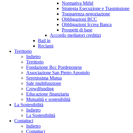
Normativa Mifid
Strategia Esecuzione e Trasmissione
Trasparenza negoziazione
Obbligazioni BCC
Obbligazioni Iccrea Banca
Prospetti di base
Accordo mediatori creditizi
Bail in
Reclami
Territorio
Indietro
Territorio
Fondazione Bcc Pordenonese
Associazione San Pietro Apostolo
Serenissima Mutua
Sale multifunzione
Crowdfunding
Educazione finanziaria
Mutualità e sostenibilità
La Sostenibilità
Indietro
La Sostenibilità
Contattaci
Indietro
Contattaci