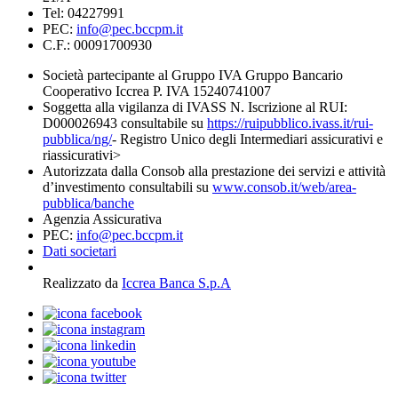
Tel: 04227991
PEC:
info@pec.bccpm.it
C.F.: 00091700930
Società partecipante al Gruppo IVA Gruppo Bancario
Cooperativo Iccrea P. IVA 15240741007
Soggetta alla vigilanza di IVASS N. Iscrizione al RUI:
D000026943 consultabile su
https://ruipubblico.ivass.it/rui-
pubblica/ng/
- Registro Unico degli Intermediari assicurativi e
riassicurativi>
Autorizzata dalla Consob alla prestazione dei servizi e attività
d’investimento consultabili su
www.consob.it/web/area-
pubblica/banche
Agenzia Assicurativa
PEC:
info@pec.bccpm.it
Dati societari
Realizzato da
Iccrea Banca S.p.A