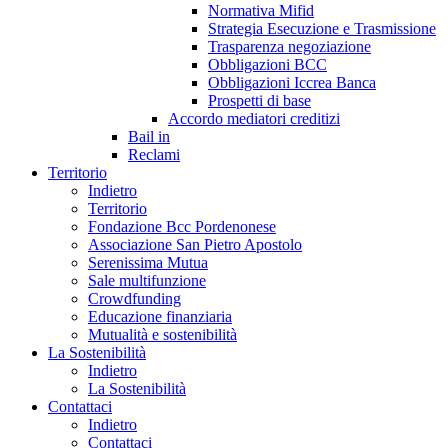
Normativa Mifid
Strategia Esecuzione e Trasmissione
Trasparenza negoziazione
Obbligazioni BCC
Obbligazioni Iccrea Banca
Prospetti di base
Accordo mediatori creditizi
Bail in
Reclami
Territorio
Indietro
Territorio
Fondazione Bcc Pordenonese
Associazione San Pietro Apostolo
Serenissima Mutua
Sale multifunzione
Crowdfunding
Educazione finanziaria
Mutualità e sostenibilità
La Sostenibilità
Indietro
La Sostenibilità
Contattaci
Indietro
Contattaci