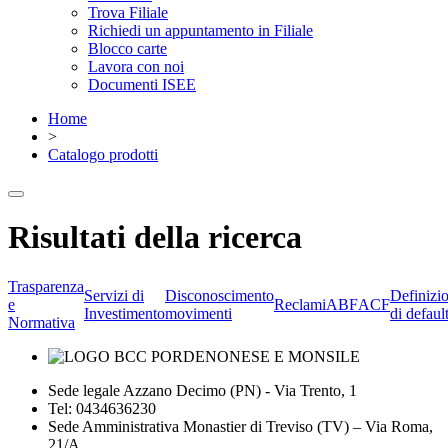
Trova Filiale
Richiedi un appuntamento in Filiale
Blocco carte
Lavora con noi
Documenti ISEE
Home
>
Catalogo prodotti
Risultati della ricerca
Trasparenza
Servizi di
Disconoscimento
Definizi
e
Reclami
ABF
ACF
Investimento
movimenti
di defaul
Normativa
Sede legale Azzano Decimo (PN) - Via Trento, 1
Tel: 0434636230
Sede Amministrativa Monastier di Treviso (TV) – Via Roma,
21/A