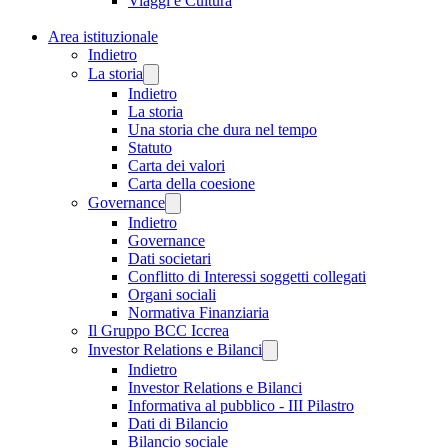
Viaggi e Cultura
Area istituzionale
Indietro
La storia
Indietro
La storia
Una storia che dura nel tempo
Statuto
Carta dei valori
Carta della coesione
Governance
Indietro
Governance
Dati societari
Conflitto di Interessi soggetti collegati
Organi sociali
Normativa Finanziaria
Il Gruppo BCC Iccrea
Investor Relations e Bilanci
Indietro
Investor Relations e Bilanci
Informativa al pubblico - III Pilastro
Dati di Bilancio
Bilancio sociale