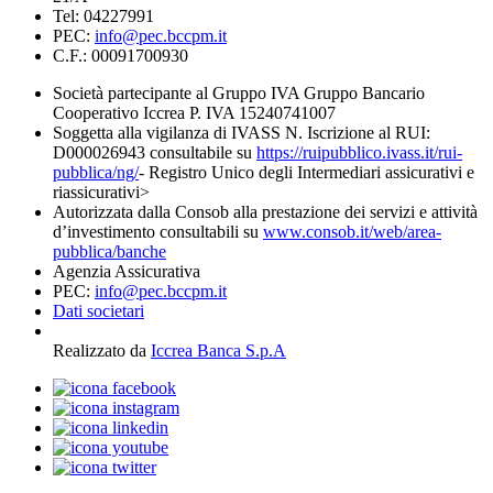
Tel: 04227991
PEC:
info@pec.bccpm.it
C.F.: 00091700930
Società partecipante al Gruppo IVA Gruppo Bancario
Cooperativo Iccrea P. IVA 15240741007
Soggetta alla vigilanza di IVASS N. Iscrizione al RUI:
D000026943 consultabile su
https://ruipubblico.ivass.it/rui-
pubblica/ng/
- Registro Unico degli Intermediari assicurativi e
riassicurativi>
Autorizzata dalla Consob alla prestazione dei servizi e attività
d’investimento consultabili su
www.consob.it/web/area-
pubblica/banche
Agenzia Assicurativa
PEC:
info@pec.bccpm.it
Dati societari
Realizzato da
Iccrea Banca S.p.A