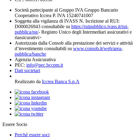
Società partecipante al Gruppo IVA Gruppo Bancario
Cooperativo Iccrea P. IVA 15240741007
Soggetta alla vigilanza di IVASS N. Iscrizione al RUI:
D000026943 consultabile su
https://ruipubblico.ivass.it/rui-
pubblica/ng/
- Registro Unico degli Intermediari assicurativi e
riassicurativi>
Autorizzata dalla Consob alla prestazione dei servizi e attività
d’investimento consultabili su
www.consob.it/web/area-
pubblica/banche
Agenzia Assicurativa
PEC:
info@pec.bccpm.it
Dati societari
Realizzato da
Iccrea Banca S.p.A
Essere Socio
Perchè essere soci