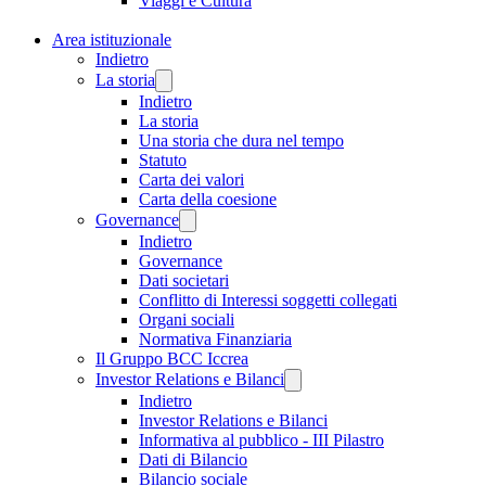
Viaggi e Cultura
Area istituzionale
Indietro
La storia
Indietro
La storia
Una storia che dura nel tempo
Statuto
Carta dei valori
Carta della coesione
Governance
Indietro
Governance
Dati societari
Conflitto di Interessi soggetti collegati
Organi sociali
Normativa Finanziaria
Il Gruppo BCC Iccrea
Investor Relations e Bilanci
Indietro
Investor Relations e Bilanci
Informativa al pubblico - III Pilastro
Dati di Bilancio
Bilancio sociale