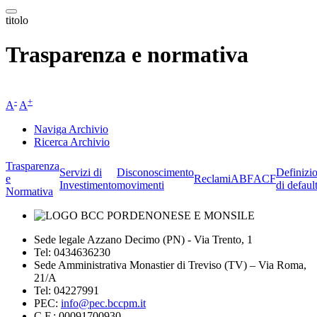
titolo
Trasparenza e normativa
-
+
A
A
Naviga Archivio
Ricerca Archivio
Trasparenza
Servizi di
Disconoscimento
Definizi
e
Reclami
ABF
ACF
Investimento
movimenti
di defaul
Normativa
Sede legale Azzano Decimo (PN) - Via Trento, 1
Tel: 0434636230
Sede Amministrativa Monastier di Treviso (TV) – Via Roma,
21/A
Tel: 04227991
PEC:
info@pec.bccpm.it
C.F.: 00091700930