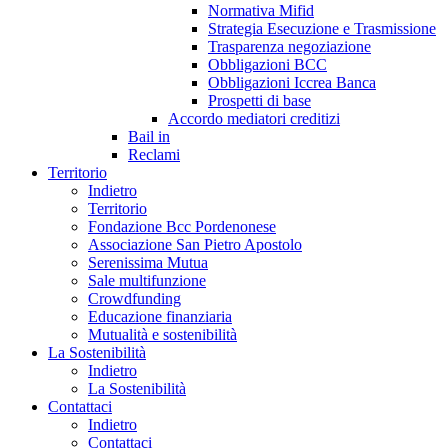
Normativa Mifid
Strategia Esecuzione e Trasmissione
Trasparenza negoziazione
Obbligazioni BCC
Obbligazioni Iccrea Banca
Prospetti di base
Accordo mediatori creditizi
Bail in
Reclami
Territorio
Indietro
Territorio
Fondazione Bcc Pordenonese
Associazione San Pietro Apostolo
Serenissima Mutua
Sale multifunzione
Crowdfunding
Educazione finanziaria
Mutualità e sostenibilità
La Sostenibilità
Indietro
La Sostenibilità
Contattaci
Indietro
Contattaci