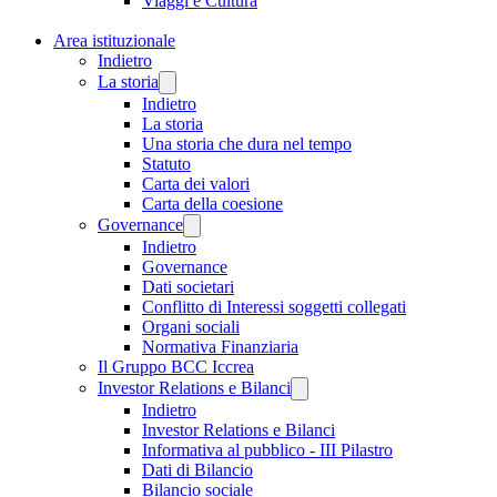
Viaggi e Cultura
Area istituzionale
Indietro
La storia
Indietro
La storia
Una storia che dura nel tempo
Statuto
Carta dei valori
Carta della coesione
Governance
Indietro
Governance
Dati societari
Conflitto di Interessi soggetti collegati
Organi sociali
Normativa Finanziaria
Il Gruppo BCC Iccrea
Investor Relations e Bilanci
Indietro
Investor Relations e Bilanci
Informativa al pubblico - III Pilastro
Dati di Bilancio
Bilancio sociale