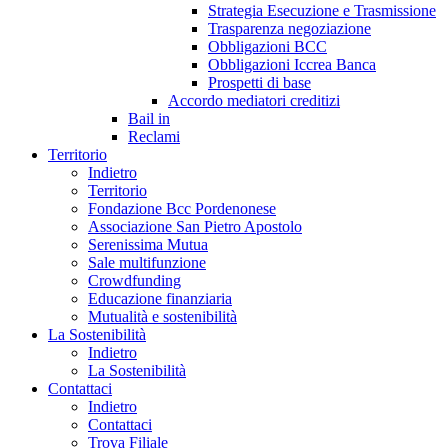
Strategia Esecuzione e Trasmissione
Trasparenza negoziazione
Obbligazioni BCC
Obbligazioni Iccrea Banca
Prospetti di base
Accordo mediatori creditizi
Bail in
Reclami
Territorio
Indietro
Territorio
Fondazione Bcc Pordenonese
Associazione San Pietro Apostolo
Serenissima Mutua
Sale multifunzione
Crowdfunding
Educazione finanziaria
Mutualità e sostenibilità
La Sostenibilità
Indietro
La Sostenibilità
Contattaci
Indietro
Contattaci
Trova Filiale