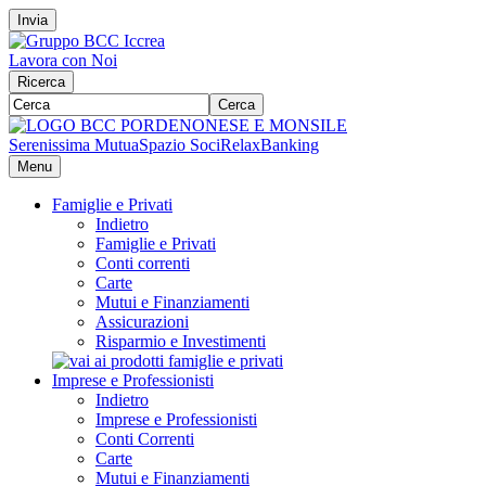
Invia
Lavora con Noi
Ricerca
Cerca
Serenissima Mutua
Spazio Soci
RelaxBanking
Menu
Famiglie e Privati
Indietro
Famiglie e Privati
Conti correnti
Carte
Mutui e Finanziamenti
Assicurazioni
Risparmio e Investimenti
Imprese e Professionisti
Indietro
Imprese e Professionisti
Conti Correnti
Carte
Mutui e Finanziamenti