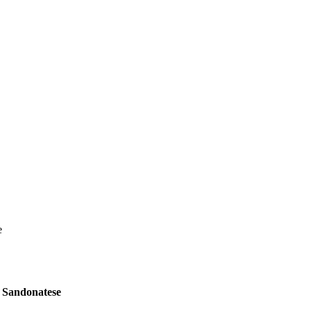
e
l Sandonatese