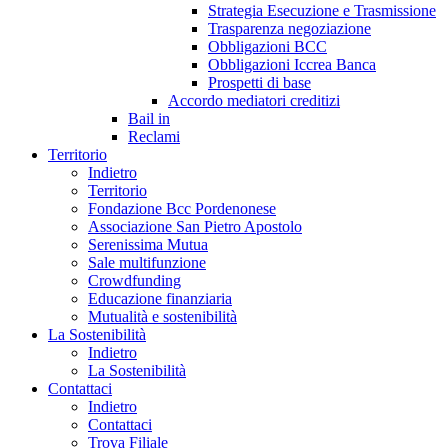
Strategia Esecuzione e Trasmissione
Trasparenza negoziazione
Obbligazioni BCC
Obbligazioni Iccrea Banca
Prospetti di base
Accordo mediatori creditizi
Bail in
Reclami
Territorio
Indietro
Territorio
Fondazione Bcc Pordenonese
Associazione San Pietro Apostolo
Serenissima Mutua
Sale multifunzione
Crowdfunding
Educazione finanziaria
Mutualità e sostenibilità
La Sostenibilità
Indietro
La Sostenibilità
Contattaci
Indietro
Contattaci
Trova Filiale