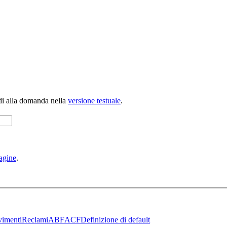
di alla domanda nella
versione testuale
.
agine
.
imenti
Reclami
ABF
ACF
Definizione di default