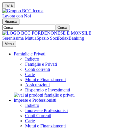
Invia
Lavora con Noi
Ricerca
Cerca
Serenissima Mutua
Spazio Soci
RelaxBanking
Menu
Famiglie e Privati
Indietro
Famiglie e Privati
Conti correnti
Carte
Mutui e Finanziamenti
Assicurazioni
Risparmio e Investimenti
Imprese e Professionisti
Indietro
Imprese e Professionisti
Conti Correnti
Carte
Mutui e Finanziamenti