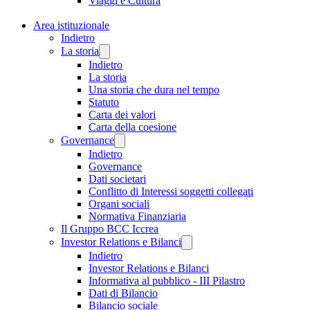
Viaggi e Cultura
Area istituzionale
Indietro
La storia
Indietro
La storia
Una storia che dura nel tempo
Statuto
Carta dei valori
Carta della coesione
Governance
Indietro
Governance
Dati societari
Conflitto di Interessi soggetti collegati
Organi sociali
Normativa Finanziaria
Il Gruppo BCC Iccrea
Investor Relations e Bilanci
Indietro
Investor Relations e Bilanci
Informativa al pubblico - III Pilastro
Dati di Bilancio
Bilancio sociale