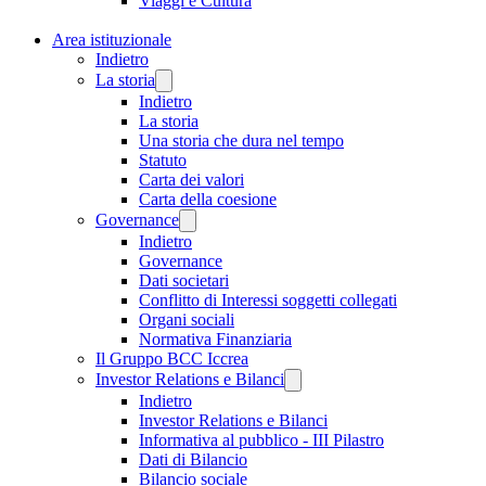
Viaggi e Cultura
Area istituzionale
Indietro
La storia
Indietro
La storia
Una storia che dura nel tempo
Statuto
Carta dei valori
Carta della coesione
Governance
Indietro
Governance
Dati societari
Conflitto di Interessi soggetti collegati
Organi sociali
Normativa Finanziaria
Il Gruppo BCC Iccrea
Investor Relations e Bilanci
Indietro
Investor Relations e Bilanci
Informativa al pubblico - III Pilastro
Dati di Bilancio
Bilancio sociale