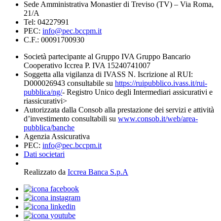
Sede Amministrativa Monastier di Treviso (TV) – Via Roma,
21/A
Tel: 04227991
PEC:
info@pec.bccpm.it
C.F.: 00091700930
Società partecipante al Gruppo IVA Gruppo Bancario
Cooperativo Iccrea P. IVA 15240741007
Soggetta alla vigilanza di IVASS N. Iscrizione al RUI:
D000026943 consultabile su
https://ruipubblico.ivass.it/rui-
pubblica/ng/
- Registro Unico degli Intermediari assicurativi e
riassicurativi>
Autorizzata dalla Consob alla prestazione dei servizi e attività
d’investimento consultabili su
www.consob.it/web/area-
pubblica/banche
Agenzia Assicurativa
PEC:
info@pec.bccpm.it
Dati societari
Realizzato da
Iccrea Banca S.p.A