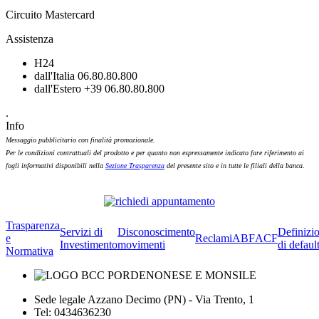
Circuito Mastercard
Assistenza
H24
dall'Italia 06.80.80.800
dall'Estero +39 06.80.80.800
.
Info
Messaggio pubblicitario con finalità promozionale.
Per le condizioni contrattuali del prodotto e per quanto non espressamente indicato fare riferimento ai
fogli informativi disponibili nella
Sezione Trasparenza
del presente sito e in tutte le filiali della banca.
Trasparenza
Servizi di
Disconoscimento
Definizi
e
Reclami
ABF
ACF
Investimento
movimenti
di defaul
Normativa
Sede legale Azzano Decimo (PN) - Via Trento, 1
Tel: 0434636230