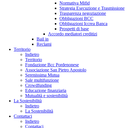
Normativa Mifid
Strategia Esecuzione e Trasmissione
Trasparenza negoziazione
Obbligazioni BCC
Obbligazioni Iccrea Banca
Prospetti di base
Accordo mediatori creditizi
Bail in
Reclami
Territorio
Indietro
Territorio
Fondazione Bcc Pordenonese
Associazione San Pietro Apostolo
Serenissima Mutua
Sale multifunzione
Crowdfunding
Educazione finanziaria
Mutualità e sostenibilità
La Sostenibilità
Indietro
La Sostenibilità
Contattaci
Indietro
Contattaci